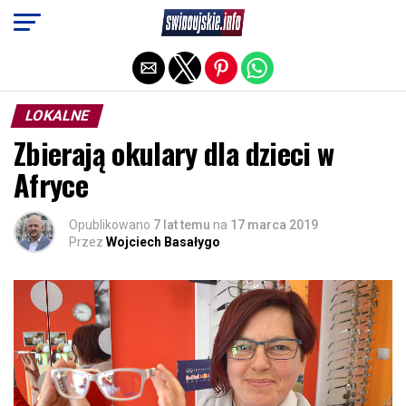
Exit mobile version
LOKALNE
Zbierają okulary dla dzieci w
Afryce
Opublikowano
7 lat temu
na
17 marca 2019
Przez
Wojciech Basałygo