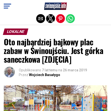
Exit mobile version
LOKALNE
Oto najbardziej bajkowy plac
zabaw w Świnoujściu. Jest górka
saneczkowa [ZDJĘCIA]
Opublikowano
7 lat temu
na
26 marca 2019
Przez
Wojciech Basałygo