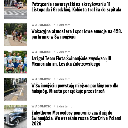
Potrącenie rowerzystki na skrzyżowaniu 11
Listopada i Grodzkiej. Kobieta trafiła do szpitala
WIADOMOŚCI
4 dni temu
Wakacyjna atmosfera i sportowe emocje na 458.
parkrunie w Świnoujściu
WIADOMOŚCI
2 dni temu
Jarigol Team Flota Świnoujście zwycięzcą III
Memoriału im. Leszka Zakrzewskiego
WIADOMOŚCI
5 dni temu
W Świnoujściu powstają miejsca parkingowe dla
hulajnóg. Miasto porządkuje przestrzeń
WIADOMOŚCI
2 dni temu
Zabytkowe Mercedesy ponownie zawitają do
Świnoujścia. We wrześniu rusza StarDrive Poland
2026