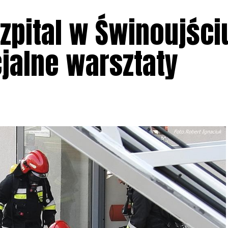
Szpital w Świnoujśc
jalne warsztaty