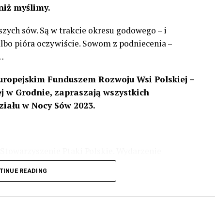
niż myślimy.
szych sów. Są w trakcie okresu godowego – i
 albo pióra oczywiście. Sowom z podniecenia –
…
uropejskim Funduszem Rozwoju Wsi Polskiej –
 w Grodnie, zapraszają wszystkich
ziału w Nocy Sów 2023.
Stowarzyszenie Ptaki Polskie. Wydarzenie
3 r
. wg harmonogramu przedstawionego na
TINUE READING
iologii i zwyczajach sów, wystawy, quizy
w w terenie – w wybranych punktach terenowych