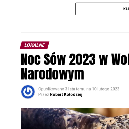
KL
LOKALNE
Noc Sów 2023 w Wo
Narodowym
Opublikowano
3 lata temu
na
10 lutego 2023
Przez
Robert Kołodziej