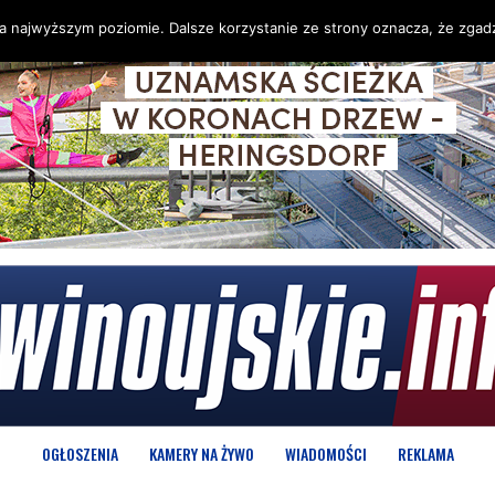
na najwyższym poziomie. Dalsze korzystanie ze strony oznacza, że zgadz
OGŁOSZENIA
KAMERY NA ŻYWO
WIADOMOŚCI
REKLAMA