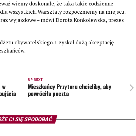
ieważ wiemy doskonale, że taka takie codzienne
 dla wszystkich. Warsztaty rozpoczniemy na miejscu.
 oraz wyjazdowe – mówi Dorota Konkolewska, prezes
udżetu obywatelskiego. Uzyskał dużą akceptację –
eszkańców.
UP NEXT
a w
Mieszkańcy Przytoru chcieliby, aby
oujścia
powróciła poczta
ŻE CI SIĘ SPODOBAĆ