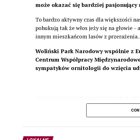
może okazać się bardziej pasjonujący 
To bardzo aktywny czas dla większości na
pohukują tak że włos jeży się na głowie –
innym mieszkańcom lasów z przerażenia
Woliński Park Narodowy wspólnie z E
Centrum Współpracy Międzynarodowej
sympatyków ornitologii do wzięcia ud
Koordynatorem Ogólnopolskim Akcji jest 
odbędzie się w dniach
24 i 25 lutego 202
CON
plakacie. W programie m. in. prelekcja o b
przyrodnicze o sowach, nasłuchiwania só
parku.