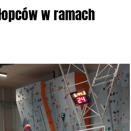
ziału w Akcji, włączenia się w aktywne
hłopców w ramach
iadczeń przy grillu.
Na wydarzenie obowiązują