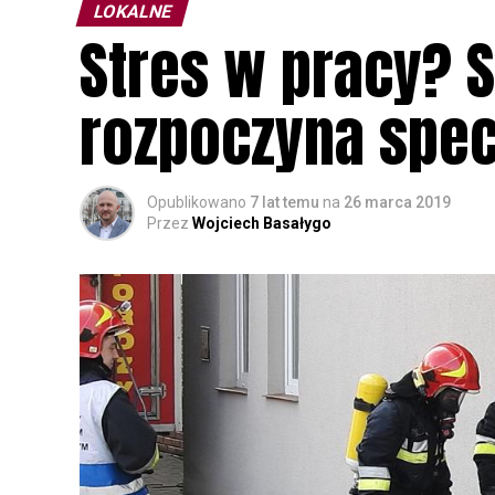
LOKALNE
Stres w pracy? 
rozpoczyna spec
Opublikowano
7 lat temu
na
26 marca 2019
Przez
Wojciech Basałygo