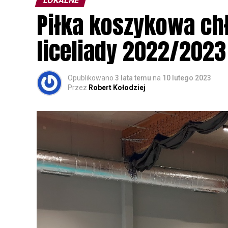
LOKALNE
Wszystkich uczestników zapraszamy do ud
Piłka koszykowa c
rozpoznawanie głosów sów i wymianę dośw
zapisy.
liceliady 2022/2023
Opublikowano
3 lata temu
na
10 lutego 2023
Przez
Robert Kołodziej