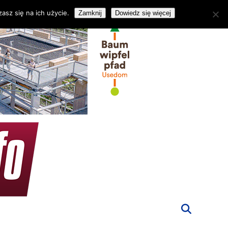
asz się na ich użycie.
Zamknij
Dowiedz się więcej