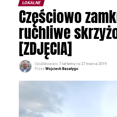
LOKALNE
Częściowo zamkn
ruchliwe skrzyż
[ZDJĘCIA]
Opublikowano
7 lat temu
na
27 marca 2019
Przez
Wojciech Basałygo