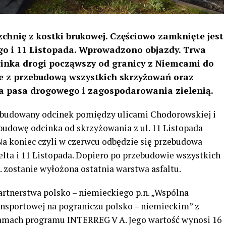
chnię z kostki brukowej. Częściowo zamknięte jest
ego i 11 Listopada. Wprowadzono objazdy. Trwa
inka drogi począwszy od granicy z Niemcami do
nie z przebudową wszystkich skrzyżowań oraz
a pasa drogowego i zagospodarowania zielenią.
ebudowany odcinek pomiędzy ulicami Chodorowskiej i
udowę odcinka od skrzyżowania z ul. 11 Listopada
Na koniec czyli w czerwcu odbędzie się przebudowa
ta i 11 Listopada. Dopiero po przebudowie wszystkich
. zostanie wyłożona ostatnia warstwa asfaltu.
artnerstwa polsko – niemieckiego p.n. „Wspólna
ansportowej na pograniczu polsko – niemieckim” z
amach programu INTERREG V A. Jego wartość wynosi 16