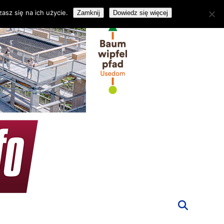
asz się na ich użycie.
Zamknij
Dowiedz się więcej