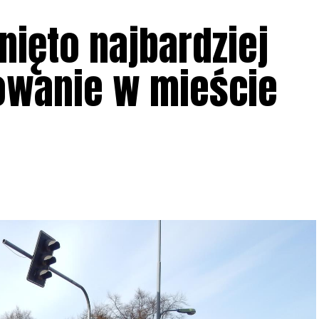
ięto najbardziej
owanie w mieście