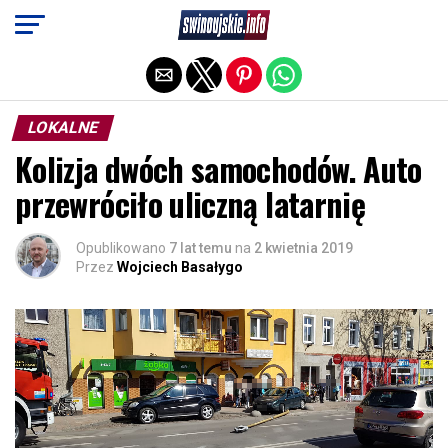
Exit mobile version
LOKALNE
Kolizja dwóch samochodów. Auto
przewróciło uliczną latarnię
Opublikowano
7 lat temu
na
2 kwietnia 2019
Przez
Wojciech Basałygo