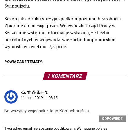
Świnoujściu.
Sezon jak co roku sprzyja spadkom poziomu bezrobocia.
Zbierane co miesiąc przez Wojewódzki Urząd Pracy w
Szczecinie wstępne informacje wskazują, że liczba
bezrobotnych w województwie zachodniopomorskim
wyniosła w kwietniu 7,5 proc.
POWIĄZANE TEMATY:
1 KOMENTARZ
ꘐ ꖜ ꗈ ꕧ ꔠ ꖟ
11 maja 2019 na 08:15
Bo wszyscy wyjechali z tego Komuchoujścia.
ODPOWIEDZ
Twój adres email nie zostanie opublikowany.
Wymagane pola są