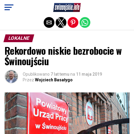
Exit mobile version
LOKALNE
Rekordowo niskie bezrobocie w
Świnoujściu
Opublikowano
7 lat temu
na
11 maja 2019
Przez
Wojciech Basałygo