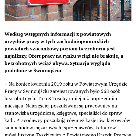
Według wstępnych informacji z powiatowych
urzędów pracy w tych zachodniopomorskich
powiatach szacunkowy poziom bezrobocia jest
najniższy. Ofert pracy na rynku wciąż nie brakuje, a
bezrobotnych wciąż ubywa. Sytuacja wygląda
podobnie w Świnoujściu.
– Na koniec kwietnia 2019 roku w Powiatowym Urzędzie
Pracy w Świnoujściu zarejestrowanych było 568 osób
bezrobotnych. To o 84 osoby mniej niż poprzednim
miesiącu. Najczęściej poszukiwani są pracownicy na
stanowiska urzędnicze, księgowe, specjaliści do spraw
kadr. Pracodawcy poszukują również kasjerów, kierowców
samochodów ciężarowych, sprzedawców, kelnerów –
mówi Justyna Tyszkiewicz z Powiatowego Urzędu Pracy w