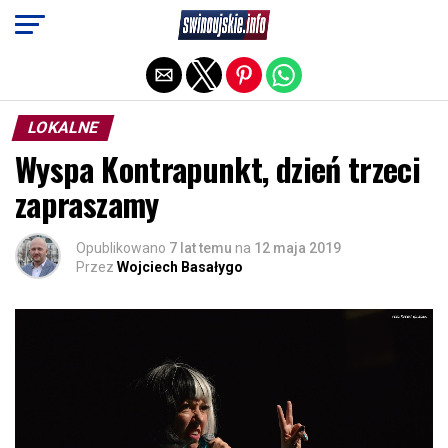
Exit mobile version
LOKALNE
Wyspa Kontrapunkt, dzień trzeci
zapraszamy
Opublikowano
7 lat temu
na
12 maja 2019
Przez
Wojciech Basałygo