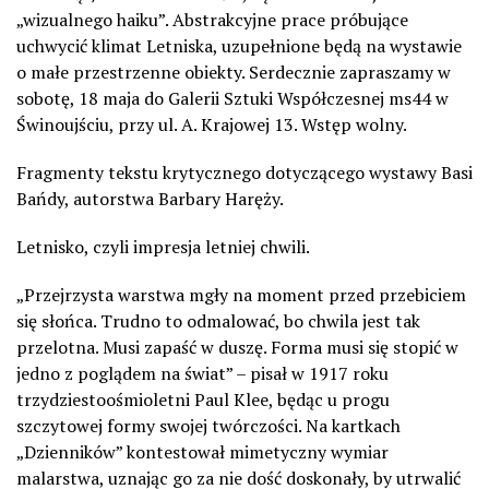
„wizualnego haiku”. Abstrakcyjne prace próbujące
uchwycić klimat Letniska, uzupełnione będą na wystawie
o małe przestrzenne obiekty. Serdecznie zapraszamy w
sobotę, 18 maja do Galerii Sztuki Współczesnej ms44 w
Świnoujściu, przy ul. A. Krajowej 13. Wstęp wolny.
Fragmenty tekstu krytycznego dotyczącego wystawy Basi
Bańdy, autorstwa Barbary Haręży.
Letnisko, czyli impresja letniej chwili.
„Przejrzysta warstwa mgły na moment przed przebiciem
się słońca. Trudno to odmalować, bo chwila jest tak
przelotna. Musi zapaść w duszę. Forma musi się stopić w
jedno z poglądem na świat” – pisał w 1917 roku
trzydziestoośmioletni Paul Klee, będąc u progu
szczytowej formy swojej twórczości. Na kartkach
„Dzienników” kontestował mimetyczny wymiar
malarstwa, uznając go za nie dość doskonały, by utrwalić