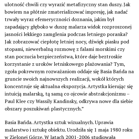
ulotność chwili czy wyrazić metafizyczny stan duszy. Jak
bowiem na płótnie zmaterializować impresję, jak nadać
trwały wyraz efemeryczności doznania, jakim był
zapadający głęboko w duszę malarza widok rozproszonej
jasności lekkiego zamglenia podczas letniego poranka?
Jak zobrazować ciepłotę letniej nocy, dźwięk piasku pod
stopami, niewerbalną rozmowę z falami morskimi czy
stan poczucia bezpieczeństwa, które daje beztroskie
korzystanie z uroków letniskowego plażowania? Tym,
zgoła pokrewnym rozważaniom oddaje się Basia Bańda na
gruncie swoich najnowszych realizacji, wokół których
koncentruje się aktualna ekspozycja. Artystka kierując się
intuicją malarską, tą samą co ojcowie abstrakcjonizmu –
Paul Klee czy Wassily Kandinsky, odkrywa nowe dla siebie
obszary poszukiwań plastycznych.”
Basia Bańda. Artystka sztuk wizualnych. Uprawia
malarstwo i sztukę obiektu. Urodziła się 1 maja 1980 roku
w Zielonej Górze. W latach 2001-2006 studiowała