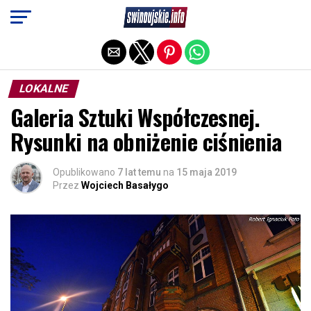
Exit mobile version
LOKALNE
Galeria Sztuki Współczesnej.
Rysunki na obniżenie ciśnienia
Opublikowano
7 lat temu
na
15 maja 2019
Przez
Wojciech Basałygo