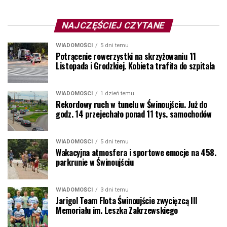
NAJCZĘŚCIEJ CZYTANE
WIADOMOŚCI
5 dni temu
Potrącenie rowerzystki na skrzyżowaniu 11
Listopada i Grodzkiej. Kobieta trafiła do szpitala
WIADOMOŚCI
1 dzień temu
Rekordowy ruch w tunelu w Świnoujściu. Już do
godz. 14 przejechało ponad 11 tys. samochodów
WIADOMOŚCI
5 dni temu
Wakacyjna atmosfera i sportowe emocje na 458.
parkrunie w Świnoujściu
WIADOMOŚCI
3 dni temu
Jarigol Team Flota Świnoujście zwycięzcą III
Memoriału im. Leszka Zakrzewskiego