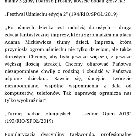
mamy 3 głosy i bardzo prosimy abyście oddali głosy na:
„
Festiwal Uśmiechu edycja 2” (194/RIO/SPOŁ/2019)
,,Bo uśmiech dziecka jest radością dorosłych – druga
edycja fantastycznej imprezy, która zgromadziła na placu
Adama Mickiewicza tłumy dzieci. Impreza, która
przyniosła ogrom uśmiechu nie tylko dzieciom, ale także
dorosłym. Chcemy, aby była jeszcze większa, z jeszcze
większą ilością atrakcji. Chcemy ofiarować Państwu
niezapomniane chwilę z rodziną i obudzić w Państwu
uśpione dziecko… Bawcie się, śmiejcie, twórzcie
niezapomniane, wspólne wspomnienia z dala od
komputerów, telefonów. Tak naprawdę ogranicza nas
tylko wyobraźnia!”
„
Turniej nadziei olimpijskich – Usedom Open 2019”
(193/RIO/SPOŁ/2019)
Popularyzacja dyscypliny taekwondo, profesjonalne