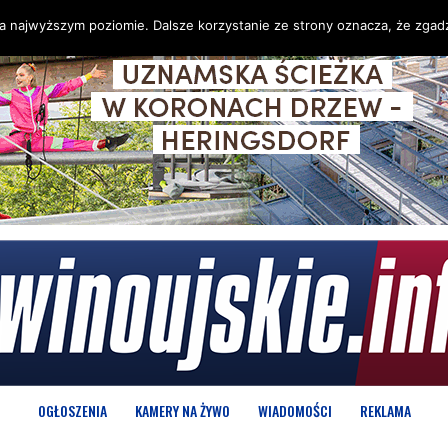
na najwyższym poziomie. Dalsze korzystanie ze strony oznacza, że zgadz
OGŁOSZENIA
KAMERY NA ŻYWO
WIADOMOŚCI
REKLAMA