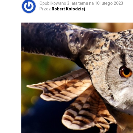
Opublikowano
3 lata temu
na
10 lutego 2023
Przez
Robert Kołodziej