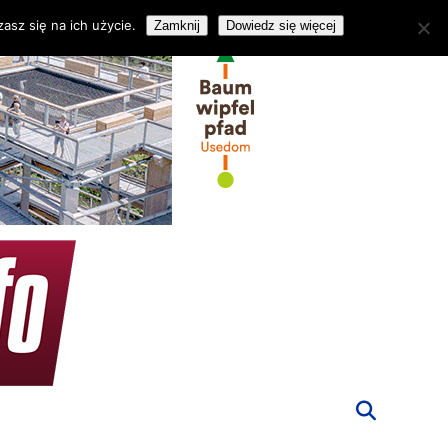
asz się na ich użycie.
Zamknij
Dowiedz się więcej