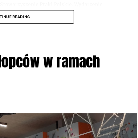
Stowarzyszenie Ptaki Polskie. Wydarzenie
3 r
. wg harmonogramu przedstawionego na
TINUE READING
iologii i zwyczajach sów, wystawy, quizy
w w terenie – w wybranych punktach terenowych
ziału w Akcji, włączenia się w aktywne
hłopców w ramach
iadczeń przy grillu.
Na wydarzenie obowiązują