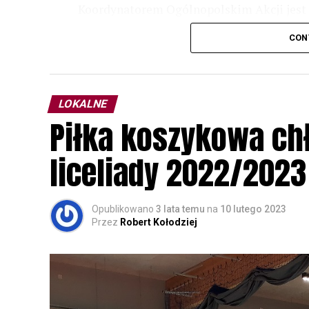
Koordynatorem Ogólnopolskim Akcji jest 
odbędzie się w dniach
24 i 25 lutego 202
CON
plakacie. W programie m. in. prelekcja o b
przyrodnicze o sowach, nasłuchiwania só
parku.
LOKALNE
Wszystkich uczestników zapraszamy do ud
Piłka koszykowa c
rozpoznawanie głosów sów i wymianę dośw
zapisy.
liceliady 2022/2023
Opublikowano
3 lata temu
na
10 lutego 2023
Przez
Robert Kołodziej