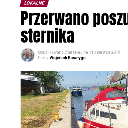
LOKALNE
Przerwano poszu
sternika
Opublikowano
7 lat temu
na
11 czerwca 2019
Przez
Wojciech Basałygo