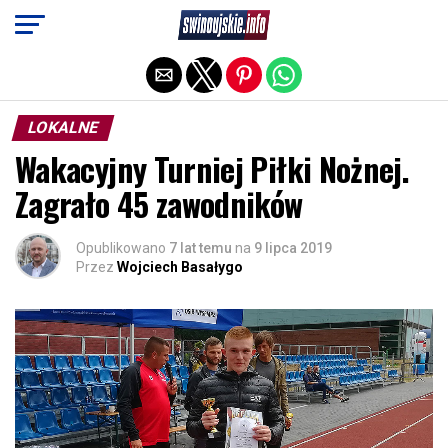
Exit mobile version
LOKALNE
Wakacyjny Turniej Piłki Nożnej.
Zagrało 45 zawodników
Opublikowano
7 lat temu
na
9 lipca 2019
Przez
Wojciech Basałygo