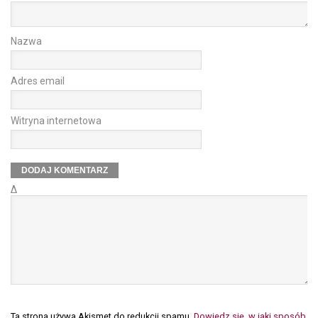
Nazwa
Adres email
Witryna internetowa
Δ
Ta strona używa Akismet do redukcji spamu.
Dowiedz się, w jaki sposób