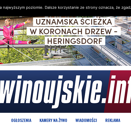
na najwyższym poziomie. Dalsze korzystanie ze strony oznacza, że zgadz
OGŁOSZENIA
KAMERY NA ŻYWO
WIADOMOŚCI
REKLAMA