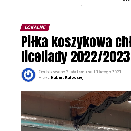
plakacie. W programie m. in. prelekcja o b
przyrodnicze o sowach, nasłuchiwania só
parku.
LOKALNE
Wszystkich uczestników zapraszamy do ud
Piłka koszykowa c
rozpoznawanie głosów sów i wymianę dośw
zapisy.
liceliady 2022/2023
Opublikowano
3 lata temu
na
10 lutego 2023
Przez
Robert Kołodziej