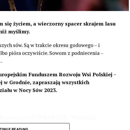
 się życiem, a wieczorny spacer skrajem lasu
niż myślimy.
szych sów. Są w trakcie okresu godowego – i
 albo pióra oczywiście. Sowom z podniecenia –
…
uropejskim Funduszem Rozwoju Wsi Polskiej –
 w Grodnie, zapraszają wszystkich
ziału w Nocy Sów 2023.
Stowarzyszenie Ptaki Polskie. Wydarzenie
3 r
. wg harmonogramu przedstawionego na
TINUE READING