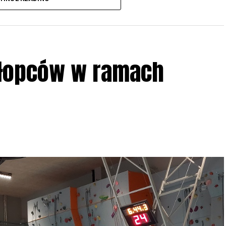
iologii i zwyczajach sów, wystawy, quizy
w w terenie – w wybranych punktach terenowych
ziału w Akcji, włączenia się w aktywne
hłopców w ramach
iadczeń przy grillu.
Na wydarzenie obowiązują