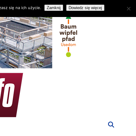
asz się na ich użycie.
Zamknij
Dowiedz się więcej