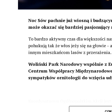
Noc Sów pachnie już wiosną i budzącym
może okazać się bardziej pasjonujący 
To bardzo aktywny czas dla większości na
pohukują tak że włos jeży się na głowie –
innym mieszkańcom lasów z przerażenia
Woliński Park Narodowy wspólnie z E
Centrum Współpracy Międzynarodowej
sympatyków ornitologii do wzięcia ud
Koordynatorem Ogólnopolskim Akcji jest 
odbędzie się w dniach
24 i 25 lutego 202
CON