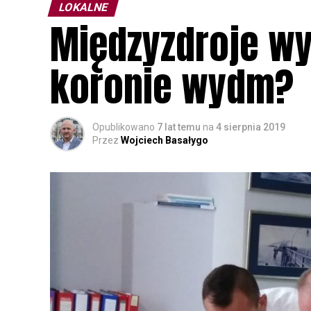
LOKALNE
Międzyzdroje wy
koronie wydm?
Opublikowano
7 lat temu
na
4 sierpnia 2019
Przez
Wojciech Basałygo