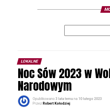
MO
LOKALNE
Noc Sów 2023 w Wo
Narodowym
Opublikowano
3 lata temu
na
10 lutego 2023
Przez
Robert Kołodziej