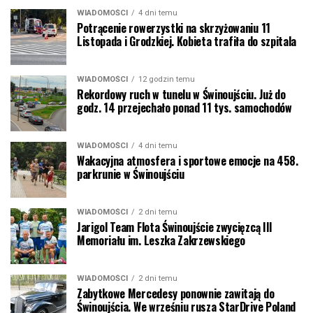
WIADOMOŚCI
4 dni temu
Potrącenie rowerzystki na skrzyżowaniu 11
Listopada i Grodzkiej. Kobieta trafiła do szpitala
WIADOMOŚCI
12 godzin temu
Rekordowy ruch w tunelu w Świnoujściu. Już do
godz. 14 przejechało ponad 11 tys. samochodów
WIADOMOŚCI
4 dni temu
Wakacyjna atmosfera i sportowe emocje na 458.
parkrunie w Świnoujściu
WIADOMOŚCI
2 dni temu
Jarigol Team Flota Świnoujście zwycięzcą III
Memoriału im. Leszka Zakrzewskiego
WIADOMOŚCI
2 dni temu
Zabytkowe Mercedesy ponownie zawitają do
Świnoujścia. We wrześniu rusza StarDrive Poland