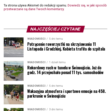
Ta strona używa Akismet do redukcji spamu.
Dowiedz się, w jaki sposób
przetwarzane są dane Twoich komentarzy.
NAJCZĘŚCIEJ CZYTANE
WIADOMOŚCI
5 dni temu
Potrącenie rowerzystki na skrzyżowaniu 11
Listopada i Grodzkiej. Kobieta trafiła do szpitala
WIADOMOŚCI
1 dzień temu
Rekordowy ruch w tunelu w Świnoujściu. Już do
godz. 14 przejechało ponad 11 tys. samochodów
WIADOMOŚCI
5 dni temu
Wakacyjna atmosfera i sportowe emocje na 458.
parkrunie w Świnoujściu
WIADOMOŚCI
3 dni temu