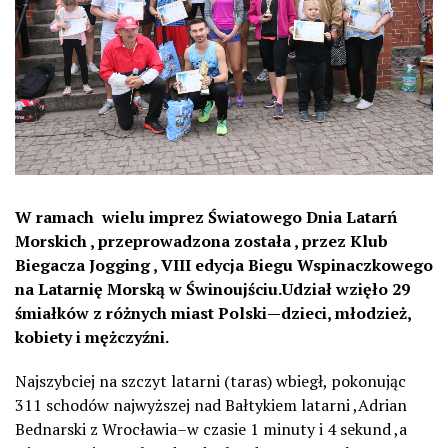
W ramach wielu imprez Światowego Dnia Latarń
Morskich , przeprowadzona została , przez Klub
Biegacza Jogging , VIII edycja Biegu Wspinaczkowego
na Latarnię Morską w Świnoujściu.Udział wzięło 29
śmiałków z różnych miast Polski—dzieci, młodzież,
kobiety i mężczyźni.
Najszybciej na szczyt latarni (taras) wbiegł, pokonując
311 schodów najwyższej nad Bałtykiem latarni ,Adrian
Bednarski z Wrocławia–w czasie 1 minuty i 4 sekund ,a