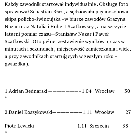
Każdy zawodnik startował indywidualnie . Obsługę foto
sprawował Sebastian Błaż , a sędziowała pięcioosobowa
ekipa policko-świnoujska –w biurze zawodów Grażyna
Nazar oraz Natalia i Hubert Szatkowscy , a na szczycie
latarni pomiar czasu—Stanisław Nazar i Paweł
Szatkowski . Oto pełne zestawienie wyników ( czas w
minutach i sekundach , miejscowość zamieszkania i wiek ,
a przy zawodnikach startujących w zeszłym roku –
gwiazdka ).
1.Adrian Bednarski ———————–1.04 Wrocław 30
*
2.Daniel Koszykowski———————1.11 Wrocław 27
Piotr Lewicki——————————1.11 Szczecin 38
*