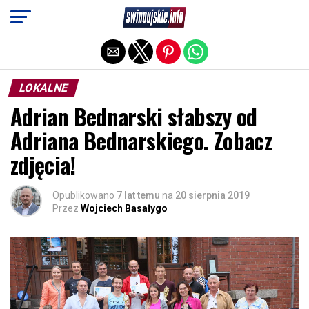
Exit mobile version
LOKALNE
Adrian Bednarski słabszy od
Adriana Bednarskiego. Zobacz
zdjęcia!
Opublikowano
7 lat temu
na
20 sierpnia 2019
Przez
Wojciech Basałygo