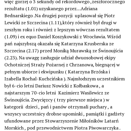
więc gorzej o 3 sekundy od rekordowego ,zeszłorocznego
rezultatu (1.01) uzyskanego przez…Adriana
Bednarskiego .Na drugiej pozycji uplasował się Piotr
Lewicki ze Szczecina (1.11),który również był drugi w
zeszłym roku i również z lepszym wówczas rezultatem
(1.09) i ex equo Daniel Koszykowski z Wrocławia. Wśród
pań najszybszą okazała się Katarzyna Krusberska ze
Szczecina (2.17) przed Moniką Murawską ze Świnoujścia
(2.23). Na uwagę zasługuje udział dwuosobowej ekipy
Ochotniczej Straży Pożarnej z Chrzanowa, biegnącej w
pełnym ubiorze i ekwipunku ( Katarzyna Brzóska i
Izabella Rochal-Kuchcińska ). Najmłodszym uczestnikiem
był 6-cio letni Dariusz Nowicki z Kołbaskowa , a
najstarszym 70-cio letni Kazimierz Wasilewicz ze
Świnoujścia. Zwycięzcy ( trzy pierwsze miejsca ) w
kategorii dzieci , pań i panów otrzymali puchary , a
wszyscy uczestnicy drobne upominki , pamiątki i gadżety
ufundowane przez Stowarzyszenie Miłośników Latarń
Morskich , pod przewodnictwem Piotra Piwowarczyka .