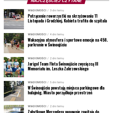
NAJCZĘŚCIEJ CZYTANE
WIADOMOŚCI
3 dni temu
Potrącenie rowerzystki na skrzyżowaniu 11
Listopada i Grodzkiej. Kobieta trafiła do szpitala
WIADOMOŚCI
4 dni temu
Wakacyjna atmosfera i sportowe emocje na 458.
parkrunie w Świnoujściu
WIADOMOŚCI
2 dni temu
Jarigol Team Flota Świnoujście zwycięzcą III
Memoriału im. Leszka Zakrzewskiego
WIADOMOŚCI
5 dni temu
W Świnoujściu powstają miejsca parkingowe dla
hulajnóg. Miasto porządkuje przestrzeń
WIADOMOŚCI
2 dni temu
Zabytkowe Mercedesy ponownie zawitają do