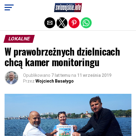
Exit mobile version
LOKALNE
W prawobrzeżnych dzielnicach
chcą kamer monitoringu
Opublikowano
7 lat temu
na
11 września 2019
Przez
Wojciech Basałygo