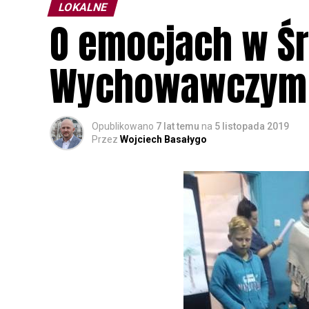
LOKALNE
O emocjach w Ś
Wychowawczym 
Opublikowano
7 lat temu
na
5 listopada 2019
Przez
Wojciech Basałygo