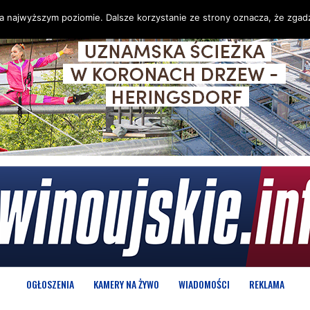
na najwyższym poziomie. Dalsze korzystanie ze strony oznacza, że zgadz
OGŁOSZENIA
KAMERY NA ŻYWO
WIADOMOŚCI
REKLAMA