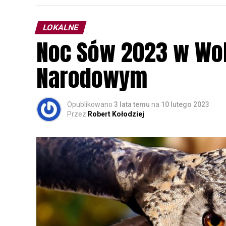
LOKALNE
Noc Sów 2023 w Wo
Narodowym
Opublikowano
3 lata temu
na
10 lutego 2023
Przez
Robert Kołodziej