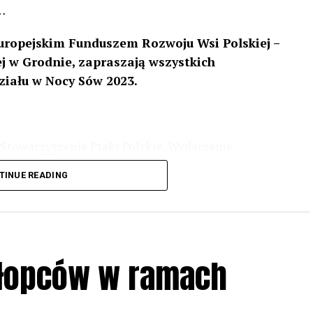
…
uropejskim Funduszem Rozwoju Wsi Polskiej –
 w Grodnie, zapraszają wszystkich
ziału w Nocy Sów 2023.
Stowarzyszenie Ptaki Polskie. Wydarzenie
3 r
. wg harmonogramu przedstawionego na
TINUE READING
iologii i zwyczajach sów, wystawy, quizy
w w terenie – w wybranych punktach terenowych
ziału w Akcji, włączenia się w aktywne
hłopców w ramach
iadczeń przy grillu.
Na wydarzenie obowiązują