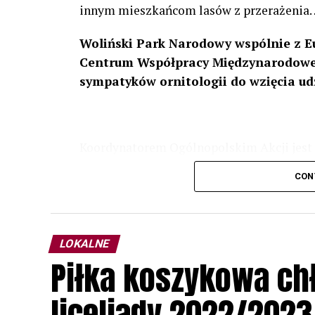
innym mieszkańcom lasów z przerażenia
Woliński Park Narodowy wspólnie z E
Centrum Współpracy Międzynarodowej
sympatyków ornitologii do wzięcia ud
Koordynatorem Ogólnopolskim Akcji jest 
odbędzie się w dniach
24 i 25 lutego 202
CON
plakacie. W programie m. in. prelekcja o b
przyrodnicze o sowach, nasłuchiwania só
parku.
LOKALNE
Wszystkich uczestników zapraszamy do ud
Piłka koszykowa c
rozpoznawanie głosów sów i wymianę dośw
zapisy.
liceliady 2022/2023