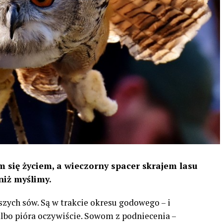
 się życiem, a wieczorny spacer skrajem lasu
niż myślimy.
szych sów. Są w trakcie okresu godowego – i
 albo pióra oczywiście. Sowom z podniecenia –