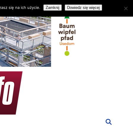
asz się na ich użycie.
Zamknij
Dowiedz się więcej