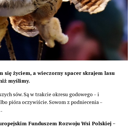
 się życiem, a wieczorny spacer skrajem lasu
niż myślimy.
szych sów. Są w trakcie okresu godowego – i
 albo pióra oczywiście. Sowom z podniecenia –
…
uropejskim Funduszem Rozwoju Wsi Polskiej –