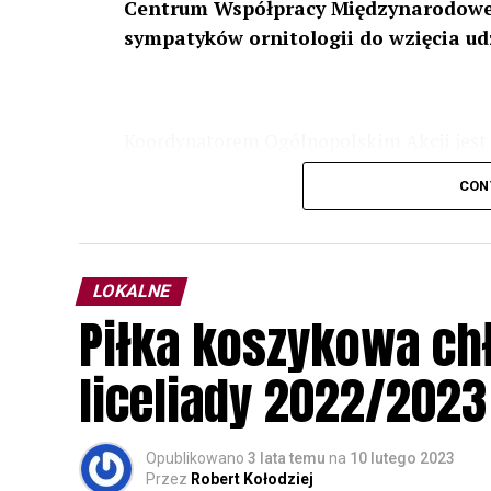
Centrum Współpracy Międzynarodowej
sympatyków ornitologii do wzięcia ud
Koordynatorem Ogólnopolskim Akcji jest 
odbędzie się w dniach
24 i 25 lutego 202
CON
plakacie. W programie m. in. prelekcja o b
przyrodnicze o sowach, nasłuchiwania só
parku.
LOKALNE
Wszystkich uczestników zapraszamy do ud
Piłka koszykowa c
rozpoznawanie głosów sów i wymianę dośw
zapisy.
liceliady 2022/2023
Opublikowano
3 lata temu
na
10 lutego 2023
Przez
Robert Kołodziej