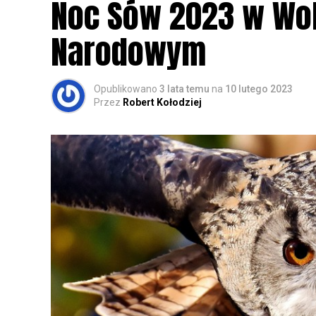
Noc Sów 2023 w Wo
Narodowym
Opublikowano
3 lata temu
na
10 lutego 2023
Przez
Robert Kołodziej