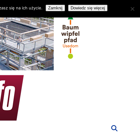
asz się na ich użycie.
Zamknij
Dowiedz się więcej