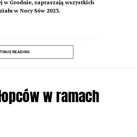
 w Grodnie, zapraszają wszystkich
ziału w Nocy Sów 2023.
Stowarzyszenie Ptaki Polskie. Wydarzenie
3 r
. wg harmonogramu przedstawionego na
TINUE READING
iologii i zwyczajach sów, wystawy, quizy
w w terenie – w wybranych punktach terenowych
ziału w Akcji, włączenia się w aktywne
hłopców w ramach
iadczeń przy grillu.
Na wydarzenie obowiązują