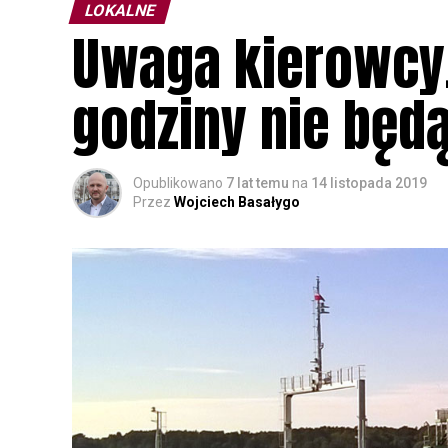
LOKALNE
Uwaga kierowcy.
godziny nie będ
Opublikowano
7 lat temu
na
14 listopada 2019
Przez
Wojciech Basałygo