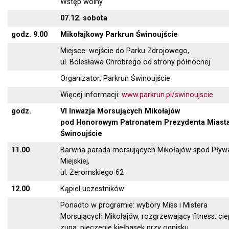
Wstęp wolny
07.12. sobota
godz. 9.00
Mikołajkowy Parkrun Świnoujście
Miejsce: wejście do Parku Zdrojowego,
ul. Bolesława Chrobrego od strony północnej
Organizator: Parkrun Świnoujście
Więcej informacji:
www.parkrun.pl/swinoujscie
godz.
VI Inwazja Morsujących Mikołajów
pod Honorowym Patronatem Prezydenta Miast
Świnoujście
11.00
Barwna parada morsujących Mikołajów spod Pływa
Miejskiej,
ul. Żeromskiego 62
12.00
Kąpiel uczestników
Ponadto w programie: wybory Miss i Mistera
Morsujących Mikołajów, rozgrzewający fitness, cie
zupa, pieczenie kiełbasek przy ognisku