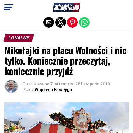
Exit mobile version
LOKALNE
Mikołajki na placu Wolności i nie
tylko. Koniecznie przeczytaj,
koniecznie przyjdź
Opublikowano
7 lat temu
na
28 listopada 2019
Przez
Wojciech Basałygo