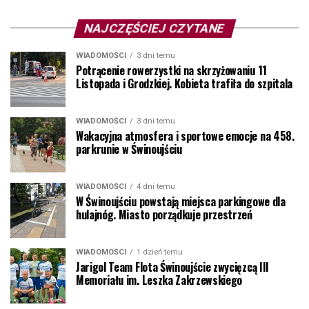
NAJCZĘŚCIEJ CZYTANE
WIADOMOŚCI
3 dni temu
Potrącenie rowerzystki na skrzyżowaniu 11
Listopada i Grodzkiej. Kobieta trafiła do szpitala
WIADOMOŚCI
3 dni temu
Wakacyjna atmosfera i sportowe emocje na 458.
parkrunie w Świnoujściu
WIADOMOŚCI
4 dni temu
W Świnoujściu powstają miejsca parkingowe dla
hulajnóg. Miasto porządkuje przestrzeń
WIADOMOŚCI
1 dzień temu
Jarigol Team Flota Świnoujście zwycięzcą III
Memoriału im. Leszka Zakrzewskiego