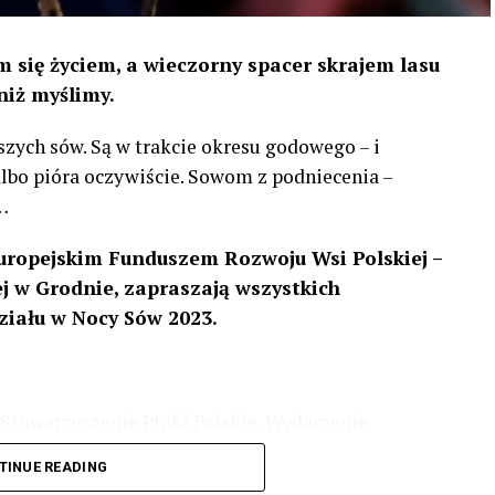
 się życiem, a wieczorny spacer skrajem lasu
niż myślimy.
szych sów. Są w trakcie okresu godowego – i
 albo pióra oczywiście. Sowom z podniecenia –
…
uropejskim Funduszem Rozwoju Wsi Polskiej –
 w Grodnie, zapraszają wszystkich
ziału w Nocy Sów 2023.
Stowarzyszenie Ptaki Polskie. Wydarzenie
3 r
. wg harmonogramu przedstawionego na
TINUE READING
iologii i zwyczajach sów, wystawy, quizy