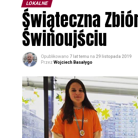
LOKALNE
Świąteczna Zbió
Świnoujściu
Opublikowano
7 lat temu
na
29 listopada 2019
Przez
Wojciech Basałygo