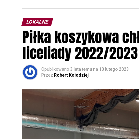
przyrodnicze o sowach, nasłuchiwania só
parku.
LOKALNE
Wszystkich uczestników zapraszamy do ud
Piłka koszykowa c
rozpoznawanie głosów sów i wymianę dośw
zapisy.
liceliady 2022/2023
Opublikowano
3 lata temu
na
10 lutego 2023
Przez
Robert Kołodziej