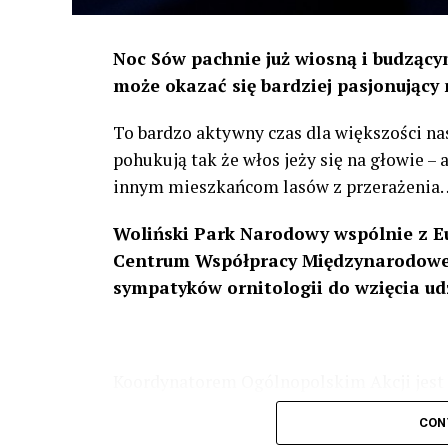
Noc Sów pachnie już wiosną i budzącym
może okazać się bardziej pasjonujący 
To bardzo aktywny czas dla większości na
pohukują tak że włos jeży się na głowie –
innym mieszkańcom lasów z przerażenia
Woliński Park Narodowy wspólnie z E
Centrum Współpracy Międzynarodowej
sympatyków ornitologii do wzięcia ud
Koordynatorem Ogólnopolskim Akcji jest 
odbędzie się w dniach
24 i 25 lutego 202
CON
plakacie. W programie m. in. prelekcja o b