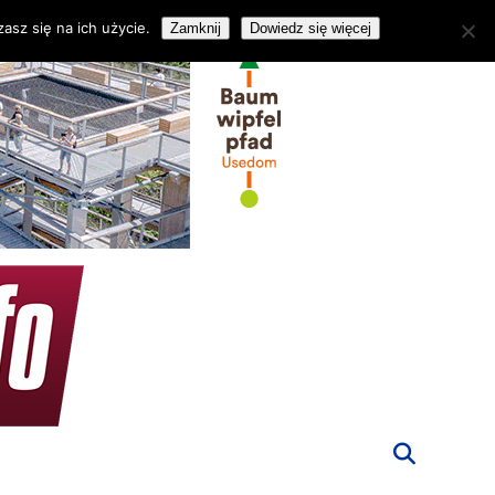
asz się na ich użycie.
Zamknij
Dowiedz się więcej