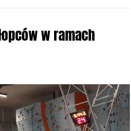
w w terenie – w wybranych punktach terenowych
ziału w Akcji, włączenia się w aktywne
hłopców w ramach
iadczeń przy grillu.
Na wydarzenie obowiązują