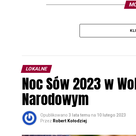
MO
KL
LOKALNE
Noc Sów 2023 w Wo
Narodowym
Opublikowano
3 lata temu
na
10 lutego 2023
Przez
Robert Kołodziej