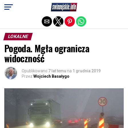
Exit mobile version
LOKALNE
Pogoda. Mgła ogranicza
widoczność
Opublikowano
7 lat temu
na
1 grudnia 2019
Przez
Wojciech Basałygo