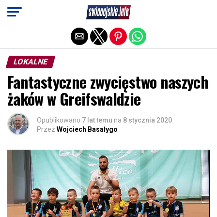
Exit mobile version
LOKALNE
Fantastyczne zwycięstwo naszych
żaków w Greifswaldzie
Opublikowano
7 lat temu
na
8 stycznia 2020
Przez
Wojciech Basałygo