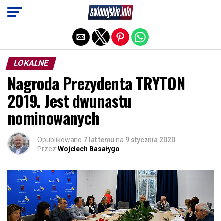
Exit mobile version
LOKALNE
Nagroda Prezydenta TRYTON
2019. Jest dwunastu
nominowanych
Opublikowano
7 lat temu
na
9 stycznia 2020
Przez
Wojciech Basałygo