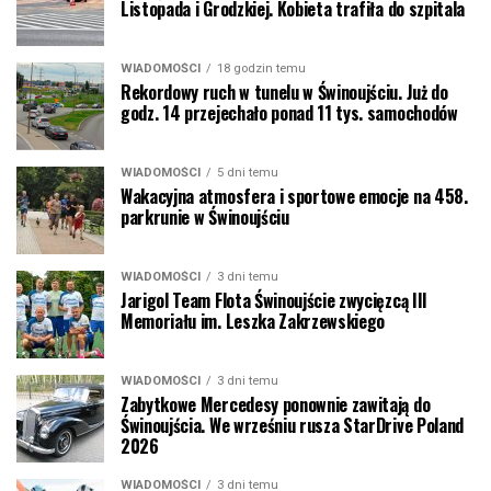
Listopada i Grodzkiej. Kobieta trafiła do szpitala
WIADOMOŚCI
18 godzin temu
Rekordowy ruch w tunelu w Świnoujściu. Już do
godz. 14 przejechało ponad 11 tys. samochodów
WIADOMOŚCI
5 dni temu
Wakacyjna atmosfera i sportowe emocje na 458.
parkrunie w Świnoujściu
WIADOMOŚCI
3 dni temu
Jarigol Team Flota Świnoujście zwycięzcą III
Memoriału im. Leszka Zakrzewskiego
WIADOMOŚCI
3 dni temu
Zabytkowe Mercedesy ponownie zawitają do
Świnoujścia. We wrześniu rusza StarDrive Poland
2026
WIADOMOŚCI
3 dni temu