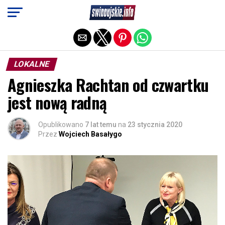
Exit mobile version
LOKALNE
Agnieszka Rachtan od czwartku
jest nową radną
Opublikowano
7 lat temu
na
23 stycznia 2020
Przez
Wojciech Basałygo