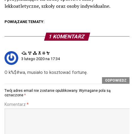
lekkoatletyczne, szkoły oraz osoby indywidualne.
POWIĄZANE TEMATY:
1 KOMENTARZ
ꘐ ꖜ ꗈ ꕧ ꔠ ꖟ
3 lutego 2020 na 17:34
O k%$#wa, musiało to kosztować fortunę.
ODPOWIEDZ
Twój adres email nie zostanie opublikowany.
Wymagane pola są
oznaczone
*
Komentarz
*