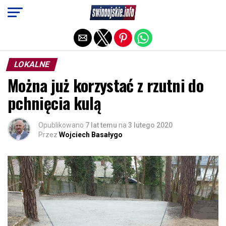
Exit mobile version
LOKALNE
Można już korzystać z rzutni do
pchnięcia kulą
Opublikowano
7 lat temu
na
3 lutego 2020
Przez
Wojciech Basałygo