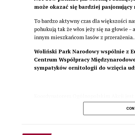
może okazać się bardziej pasjonujący 
To bardzo aktywny czas dla większości na
pohukują tak że włos jeży się na głowie –
innym mieszkańcom lasów z przerażenia
Woliński Park Narodowy wspólnie z E
Centrum Współpracy Międzynarodowej
sympatyków ornitologii do wzięcia ud
Koordynatorem Ogólnopolskim Akcji jest 
odbędzie się w dniach
24 i 25 lutego 202
CON
plakacie. W programie m. in. prelekcja o b
przyrodnicze o sowach, nasłuchiwania só
parku.