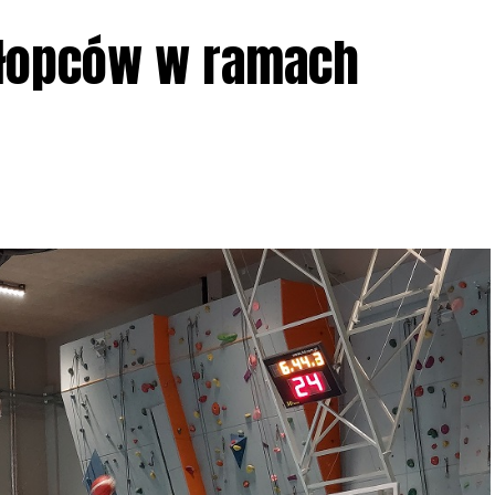
ziału w Akcji, włączenia się w aktywne
hłopców w ramach
iadczeń przy grillu.
Na wydarzenie obowiązują