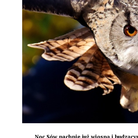
Noc Sów pachnie już wiosną i budzącym