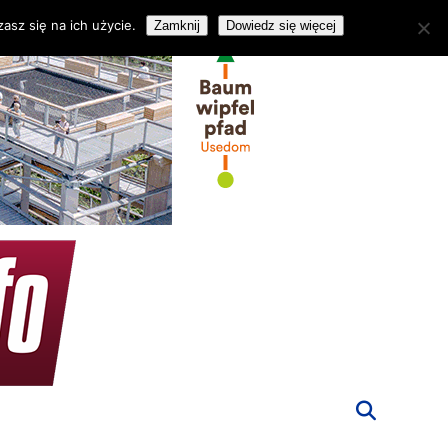
asz się na ich użycie.
Zamknij
Dowiedz się więcej