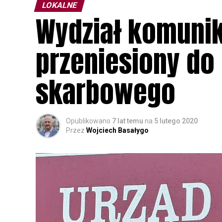
LOKALNE
Wydział komunik
przeniesiony do
skarbowego
Opublikowano
7 lat temu
na
5 lutego 2020
Przez
Wojciech Basałygo