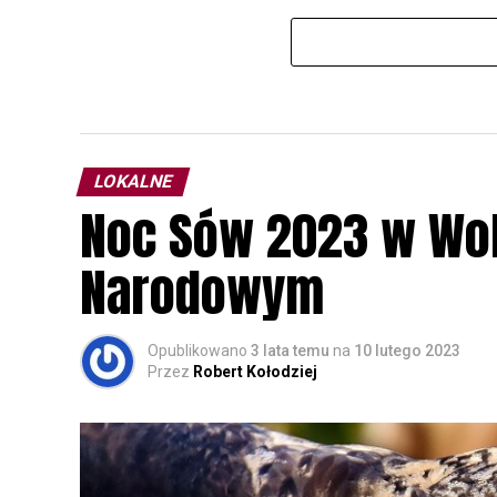
LOKALNE
Noc Sów 2023 w Wo
Narodowym
Opublikowano
3 lata temu
na
10 lutego 2023
Przez
Robert Kołodziej