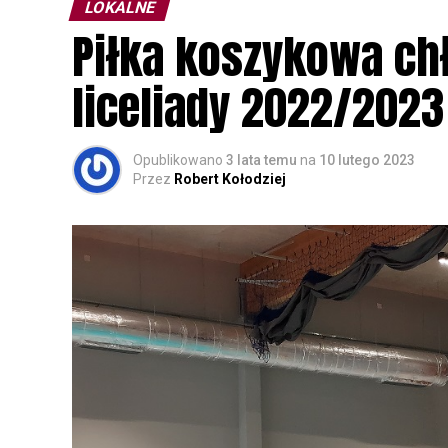
LOKALNE
Wszystkich uczestników zapraszamy do ud
Piłka koszykowa c
rozpoznawanie głosów sów i wymianę dośw
zapisy.
liceliady 2022/2023
Opublikowano
3 lata temu
na
10 lutego 2023
Przez
Robert Kołodziej