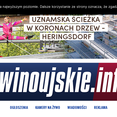
na najwyższym poziomie. Dalsze korzystanie ze strony oznacza, że zgadz
OGŁOSZENIA
KAMERY NA ŻYWO
WIADOMOŚCI
REKLAMA