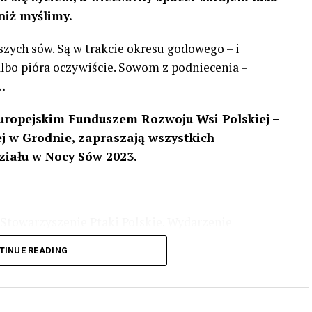
niż myślimy.
szych sów. Są w trakcie okresu godowego – i
 albo pióra oczywiście. Sowom z podniecenia –
…
uropejskim Funduszem Rozwoju Wsi Polskiej –
 w Grodnie, zapraszają wszystkich
ziału w Nocy Sów 2023.
Stowarzyszenie Ptaki Polskie. Wydarzenie
3 r
. wg harmonogramu przedstawionego na
TINUE READING
iologii i zwyczajach sów, wystawy, quizy
w w terenie – w wybranych punktach terenowych