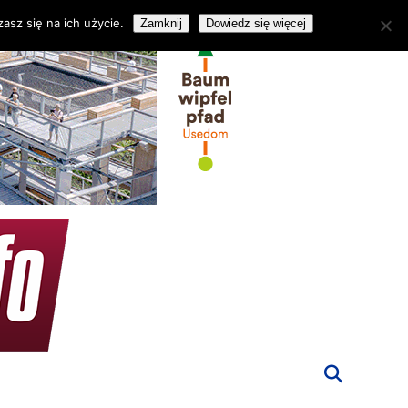
asz się na ich użycie.
Zamknij
Dowiedz się więcej