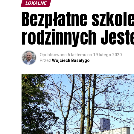
LOKALNE
Bezpłatne szkol
rodzinnych Jest
Opublikowano
6 lat temu
na
19 lutego 2020
Przez
Wojciech Basałygo