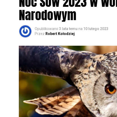
Noc Sów 2023 w Wo
Narodowym
Opublikowano
3 lata temu
na
10 lutego 2023
Przez
Robert Kołodziej