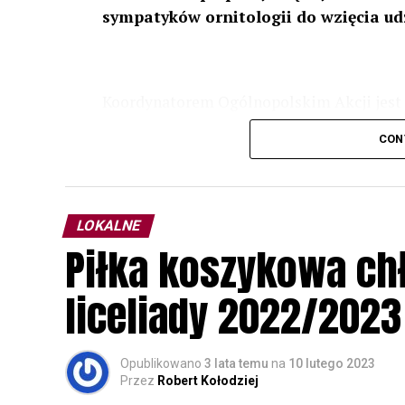
sympatyków ornitologii do wzięcia ud
Koordynatorem Ogólnopolskim Akcji jest 
odbędzie się w dniach
24 i 25 lutego 202
CON
plakacie. W programie m. in. prelekcja o b
przyrodnicze o sowach, nasłuchiwania só
parku.
LOKALNE
Wszystkich uczestników zapraszamy do ud
Piłka koszykowa c
rozpoznawanie głosów sów i wymianę dośw
zapisy.
liceliady 2022/2023
Opublikowano
3 lata temu
na
10 lutego 2023
Przez
Robert Kołodziej