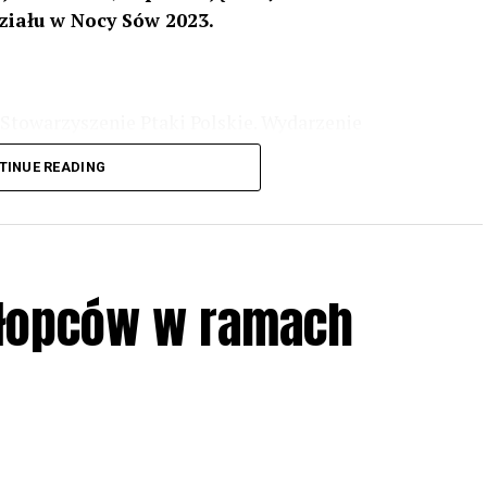
ziału w Nocy Sów 2023.
Stowarzyszenie Ptaki Polskie. Wydarzenie
3 r
. wg harmonogramu przedstawionego na
TINUE READING
iologii i zwyczajach sów, wystawy, quizy
w w terenie – w wybranych punktach terenowych
ziału w Akcji, włączenia się w aktywne
hłopców w ramach
iadczeń przy grillu.
Na wydarzenie obowiązują