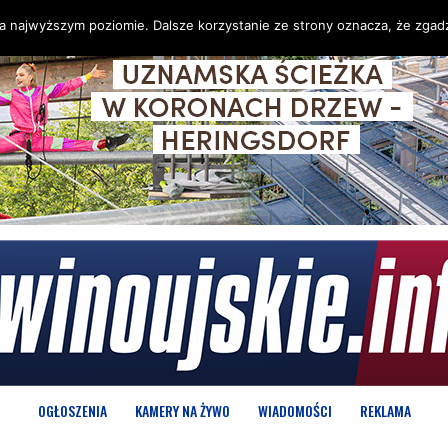
na najwyższym poziomie. Dalsze korzystanie ze strony oznacza, że zgadz
OGŁOSZENIA
KAMERY NA ŻYWO
WIADOMOŚCI
REKLAMA