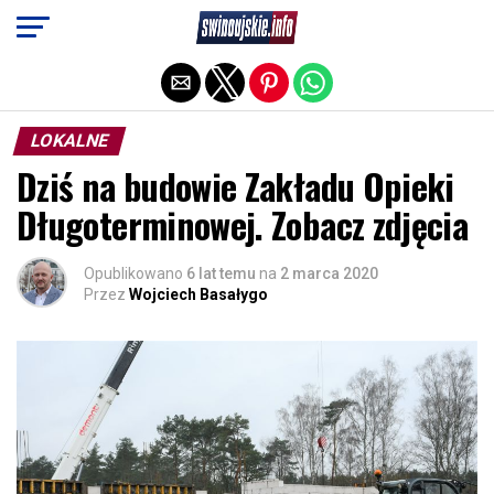
Exit mobile version
LOKALNE
Dziś na budowie Zakładu Opieki
Długoterminowej. Zobacz zdjęcia
Opublikowano
6 lat temu
na
2 marca 2020
Przez
Wojciech Basałygo