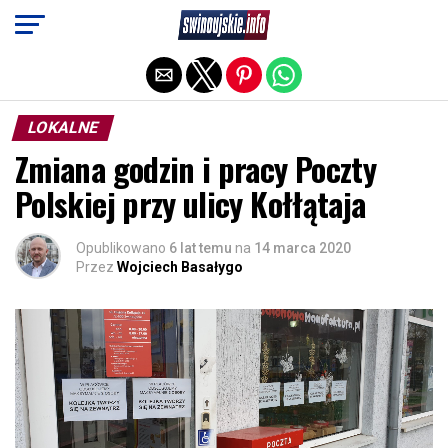
Exit mobile version
LOKALNE
Zmiana godzin i pracy Poczty
Polskiej przy ulicy Kołłątaja
Opublikowano
6 lat temu
na
14 marca 2020
Przez
Wojciech Basałygo