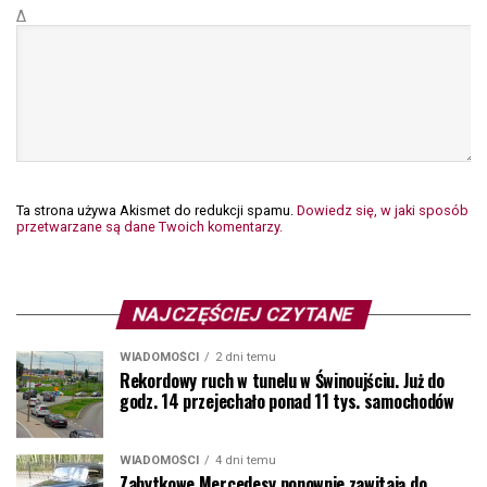
Δ
Ta strona używa Akismet do redukcji spamu.
Dowiedz się, w jaki sposób
przetwarzane są dane Twoich komentarzy.
NAJCZĘŚCIEJ CZYTANE
WIADOMOŚCI
2 dni temu
Rekordowy ruch w tunelu w Świnoujściu. Już do
godz. 14 przejechało ponad 11 tys. samochodów
WIADOMOŚCI
4 dni temu
Zabytkowe Mercedesy ponownie zawitają do