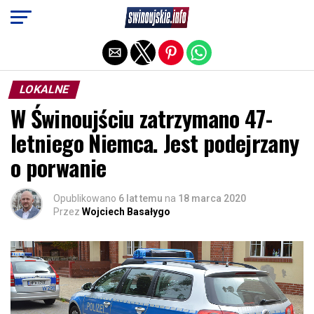
Exit mobile version
LOKALNE
W Świnoujściu zatrzymano 47-
letniego Niemca. Jest podejrzany
o porwanie
Opublikowano
6 lat temu
na
18 marca 2020
Przez
Wojciech Basałygo