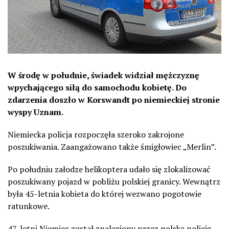
W środę w południe, świadek widział mężczyznę
wpychającego siłą do samochodu kobietę. Do
zdarzenia doszło w Korswandt po niemieckiej stronie
wyspy Uznam.
Niemiecka policja rozpoczęła szeroko zakrojone
poszukiwania. Zaangażowano także śmigłowiec „Merlin”.
Po południu załodze helikoptera udało się zlokalizować
poszukiwany pojazd w pobliżu polskiej granicy. Wewnątrz
była 45-letnia kobieta do której wezwano pogotowie
ratunkowe.
47-letni Niemiec został znaleziony przez polską policję,