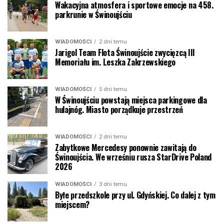
Wakacyjna atmosfera i sportowe emocje na 458.
parkrunie w Świnoujściu
WIADOMOŚCI
2 dni temu
Jarigol Team Flota Świnoujście zwycięzcą III
Memoriału im. Leszka Zakrzewskiego
WIADOMOŚCI
5 dni temu
W Świnoujściu powstają miejsca parkingowe dla
hulajnóg. Miasto porządkuje przestrzeń
WIADOMOŚCI
2 dni temu
Zabytkowe Mercedesy ponownie zawitają do
Świnoujścia. We wrześniu rusza StarDrive Poland
2026
WIADOMOŚCI
3 dni temu
Byłe przedszkole przy ul. Gdyńskiej. Co dalej z tym
miejscem?