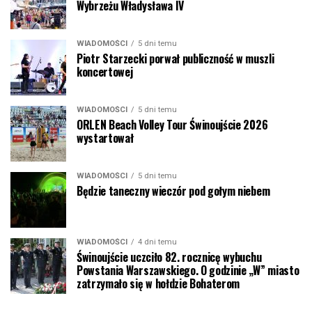
Wybrzeżu Władysława IV
WIADOMOŚCI
5 dni temu
Piotr Starzecki porwał publiczność w muszli
koncertowej
WIADOMOŚCI
5 dni temu
ORLEN Beach Volley Tour Świnoujście 2026
wystartował
WIADOMOŚCI
5 dni temu
Będzie taneczny wieczór pod gołym niebem
WIADOMOŚCI
4 dni temu
Świnoujście uczciło 82. rocznicę wybuchu
Powstania Warszawskiego. O godzinie „W” miasto
zatrzymało się w hołdzie Bohaterom