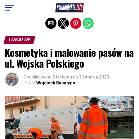
Exit mobile version
LOKALNE
Kosmetyka i malowanie pasów na
ul. Wojska Polskiego
Opublikowano
6 lat temu
na
19 marca 2020
Przez
Wojciech Basałygo