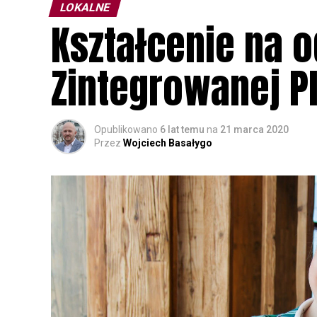
LOKALNE
Kształcenie na o
Zintegrowanej P
Opublikowano
6 lat temu
na
21 marca 2020
Przez
Wojciech Basałygo