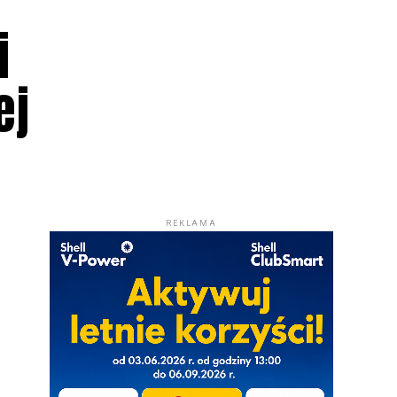
i
ej
REKLAMA