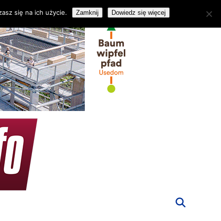
asz się na ich użycie.
Zamknij
Dowiedz się więcej