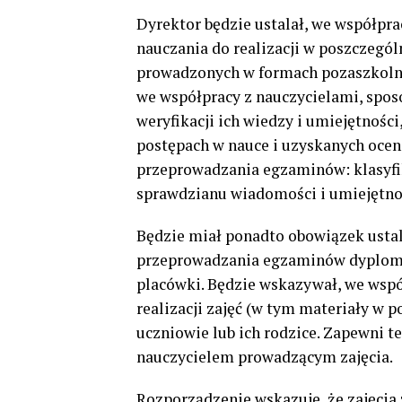
Dyrektor będzie ustalał, we współpra
nauczania do realizacji w poszczegól
prowadzonych w formach pozaszkolny
we współpracy z nauczycielami, spo
weryfikacji ich wiedzy i umiejętnoś
postępach w nauce i uzyskanych ocena
przeprowadzania egzaminów: klasyfi
sprawdzianu wiadomości i umiejętno
Będzie miał ponadto obowiązek usta
przeprowadzania egzaminów dyplomo
placówki. Będzie wskazywał, we współ
realizacji zajęć (w tym materiały w p
uczniowie lub ich rodzice. Zapewni t
nauczycielem prowadzącym zajęcia.
Rozporządzenie wskazuje, że zajęcia