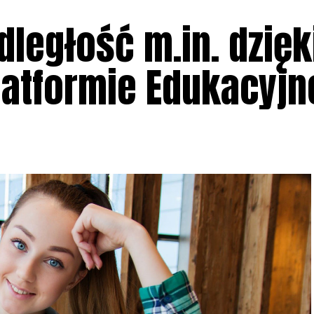
dległość m.in. dzięk
latformie Edukacyjn