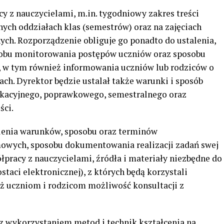
cy z nauczycielami, m.in. tygodniowy zakres treści
nych oddziałach klas (semestrów) oraz na zajęciach
ch. Rozporządzenie obliguje go ponadto do ustalenia,
sobu monitorowania postępów uczniów oraz sposobu
ci, w tym również informowania uczniów lub rodziców o
ch. Dyrektor będzie ustalał także warunki i sposób
kacyjnego, poprawkowego, semestralnego oraz
ści.
lenia warunków, sposobu oraz terminów
wych, sposobu dokumentowania realizacji zadań swej
pracy z nauczycielami, źródła i materiały niezbędne do
ostaci elektronicznej), z których będą korzystali
eż uczniom i rodzicom możliwość konsultacji z
 z wykorzystaniem metod i technik kształcenia na