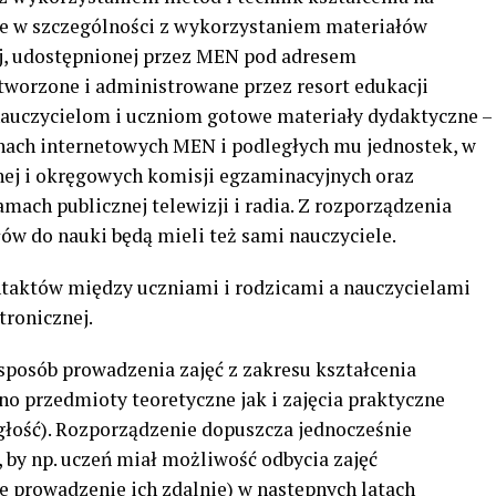
ne w szczególności z wykorzystaniem materiałów
j, udostępnionej przez MEN pod adresem
stworzone i administrowane przez resort edukacji
 nauczycielom i uczniom gotowe materiały dydaktyczne –
nach internetowych MEN i podległych mu jednostek, w
nej i okręgowych komisji egzaminacyjnych oraz
ach publicznej telewizji i radia. Z rozporządzenia
ów do nauki będą mieli też sami nauczyciele.
ntaktów między uczniami i rodzicami a nauczycielami
tronicznej.
posób prowadzenia zajęć z zakresu kształcenia
o przedmioty teoretyczne jak i zajęcia praktyczne
ległość). Rozporządzenie dopuszcza jednocześnie
 by np. uczeń miał możliwość odbycia zajęć
e prowadzenie ich zdalnie) w następnych latach