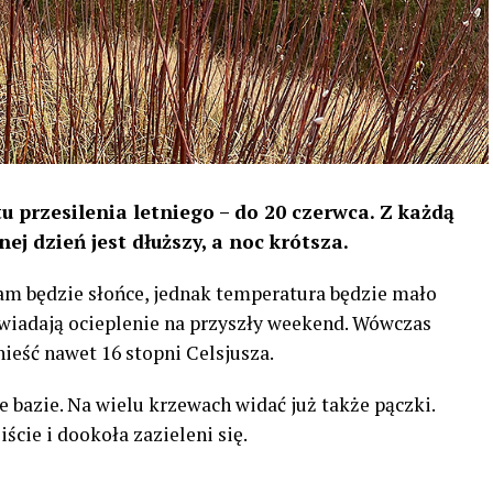
przesilenia letniego – do 20 czerwca. Z każdą
j dzień jest dłuższy, a noc krótsza.
am będzie słońce, jednak temperatura będzie mało
wiadają ocieplenie na przyszły weekend. Wówczas
eść nawet 16 stopni Celsjusza.
 bazie. Na wielu krzewach widać już także pączki.
ście i dookoła zazieleni się.