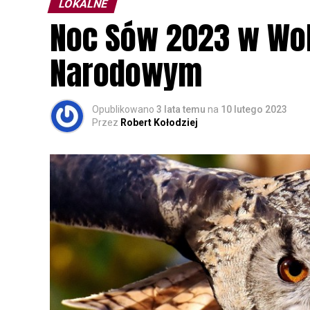
LOKALNE
Noc Sów 2023 w Wo
Narodowym
Opublikowano
3 lata temu
na
10 lutego 2023
Przez
Robert Kołodziej