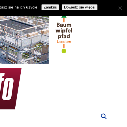
asz się na ich użycie.
Zamknij
Dowiedz się więcej