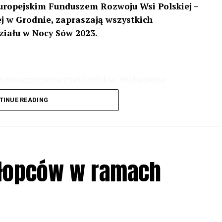
uropejskim Funduszem Rozwoju Wsi Polskiej –
 w Grodnie, zapraszają wszystkich
ziału w Nocy Sów 2023.
Stowarzyszenie Ptaki Polskie. Wydarzenie
3 r
. wg harmonogramu przedstawionego na
TINUE READING
iologii i zwyczajach sów, wystawy, quizy
w w terenie – w wybranych punktach terenowych
ziału w Akcji, włączenia się w aktywne
hłopców w ramach
iadczeń przy grillu.
Na wydarzenie obowiązują