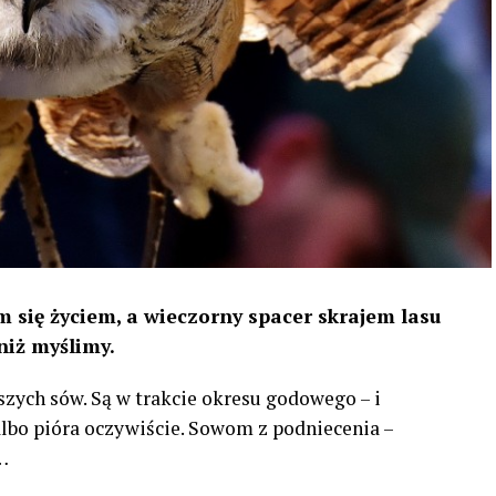
 się życiem, a wieczorny spacer skrajem lasu
niż myślimy.
szych sów. Są w trakcie okresu godowego – i
 albo pióra oczywiście. Sowom z podniecenia –
…