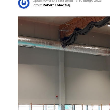
Opublikowano
3 lata temu
na
10 lutego 2023
Przez
Robert Kołodziej