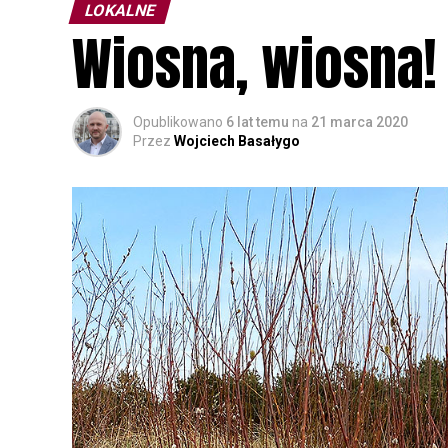
LOKALNE
Wiosna, wiosna!
Opublikowano
6 lat temu
na
21 marca 2020
Przez
Wojciech Basałygo