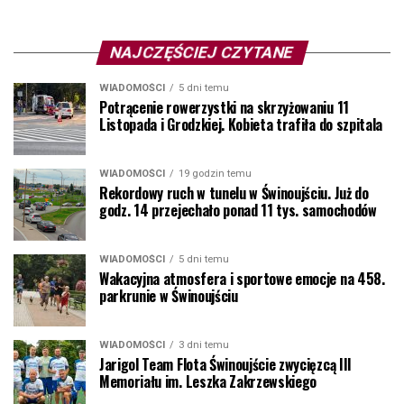
NAJCZĘŚCIEJ CZYTANE
WIADOMOŚCI
5 dni temu
Potrącenie rowerzystki na skrzyżowaniu 11
Listopada i Grodzkiej. Kobieta trafiła do szpitala
WIADOMOŚCI
19 godzin temu
Rekordowy ruch w tunelu w Świnoujściu. Już do
godz. 14 przejechało ponad 11 tys. samochodów
WIADOMOŚCI
5 dni temu
Wakacyjna atmosfera i sportowe emocje na 458.
parkrunie w Świnoujściu
WIADOMOŚCI
3 dni temu
Jarigol Team Flota Świnoujście zwycięzcą III
Memoriału im. Leszka Zakrzewskiego