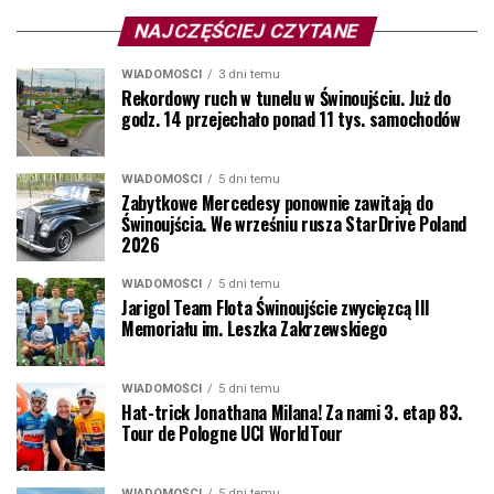
NAJCZĘŚCIEJ CZYTANE
WIADOMOŚCI
3 dni temu
Rekordowy ruch w tunelu w Świnoujściu. Już do
godz. 14 przejechało ponad 11 tys. samochodów
WIADOMOŚCI
5 dni temu
Zabytkowe Mercedesy ponownie zawitają do
Świnoujścia. We wrześniu rusza StarDrive Poland
2026
WIADOMOŚCI
5 dni temu
Jarigol Team Flota Świnoujście zwycięzcą III
Memoriału im. Leszka Zakrzewskiego
WIADOMOŚCI
5 dni temu
Hat-trick Jonathana Milana! Za nami 3. etap 83.
Tour de Pologne UCI WorldTour
WIADOMOŚCI
5 dni temu