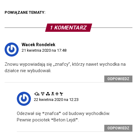
POWIĄZANE TEMATY:
1 KOMENTARZ
Wacek Rondelek
21 kwietnia 2020 na 17:48
Znowu wypowiadają się „znafcy”, którzy nawet wychodka na
działce nie wybudowali.
ODPOWIEDZ
ꘐ ꖜ ꗈ ꕧ ꔠ ꖟ
22 kwietnia 2020 na 12:23
Odezwał się ❝znafca❞ od budowy wychodków.
Pewnie pociotek ❝Beton Lejdi❞.
ODPOWIEDZ