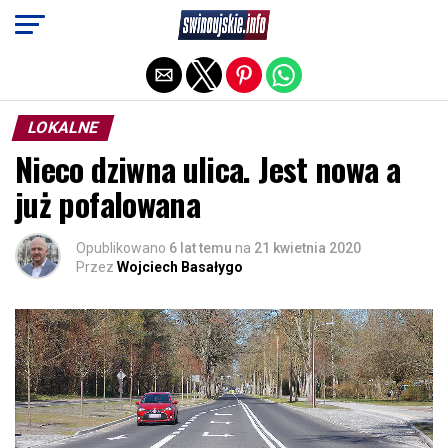
Exit mobile version
LOKALNE
Nieco dziwna ulica. Jest nowa a
już pofalowana
Opublikowano
6 lat temu
na
21 kwietnia 2020
Przez
Wojciech Basałygo