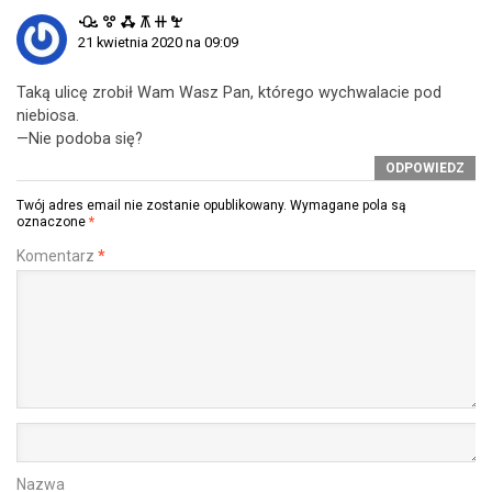
ꘐ ꖜ ꗈ ꕧ ꔠ ꖟ
21 kwietnia 2020 na 09:09
Taką ulicę zrobił Wam Wasz Pan, którego wychwalacie pod
niebiosa.
—Nie podoba się?
ODPOWIEDZ
Twój adres email nie zostanie opublikowany.
Wymagane pola są
oznaczone
*
Komentarz
*
Nazwa