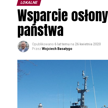
LOKALNE
Wsparcie osłony
państwa
Opublikowano
6 lat temu
na
26 kwietnia 2020
Przez
Wojciech Basałygo