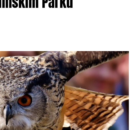
lińskim Parku