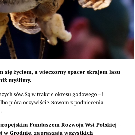
 się życiem, a wieczorny spacer skrajem lasu
niż myślimy.
szych sów. Są w trakcie okresu godowego – i
 albo pióra oczywiście. Sowom z podniecenia –
…
uropejskim Funduszem Rozwoju Wsi Polskiej –
 w Grodnie, zapraszają wszystkich