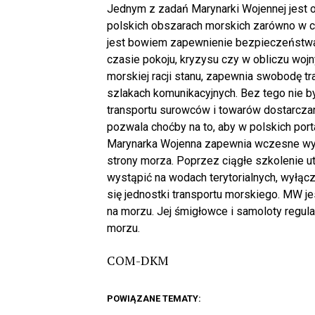
Jednym z zadań Marynarki Wojennej jest 
polskich obszarach morskich zarówno w cza
jest bowiem zapewnienie bezpieczeństwa
czasie pokoju, kryzysu czy w obliczu wo
morskiej racji stanu, zapewnia swobodę t
szlakach komunikacyjnych. Bez tego nie 
transportu surowców i towarów dostarcza
pozwala choćby na to, aby w polskich por
Marynarka Wojenna zapewnia wczesne wy
strony morza. Poprzez ciągłe szkolenie
wystąpić na wodach terytorialnych, wyłąc
się jednostki transportu morskiego. MW j
na morzu. Jej śmigłowce i samoloty regul
morzu.
COM-DKM
POWIĄZANE TEMATY: