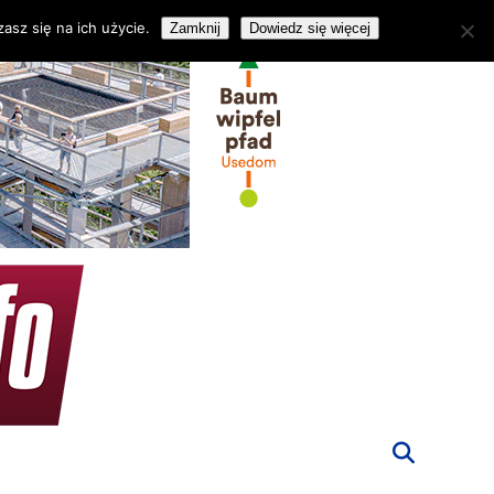
asz się na ich użycie.
Zamknij
Dowiedz się więcej