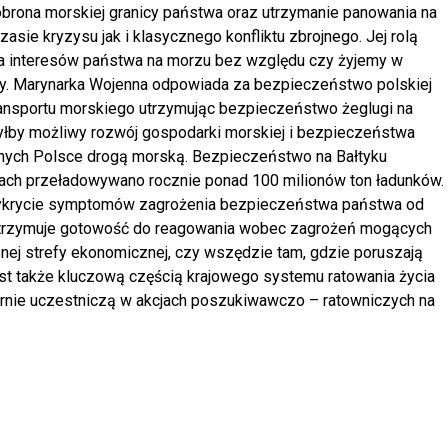
obrona morskiej granicy państwa oraz utrzymanie panowania na
sie kryzysu jak i klasycznego konfliktu zbrojnego. Jej rolą
 interesów państwa na morzu bez względu czy żyjemy w
jny. Marynarka Wojenna odpowiada za bezpieczeństwo polskiej
ransportu morskiego utrzymując bezpieczeństwo żeglugi na
byłby możliwy rozwój gospodarki morskiej i bezpieczeństwa
nych Polsce drogą morską. Bezpieczeństwo na Bałtyku
tach przeładowywano rocznie ponad 100 milionów ton ładunków.
krycie symptomów zagrożenia bezpieczeństwa państwa od
 utrzymuje gotowość do reagowania wobec zagrożeń mogących
znej strefy ekonomicznej, czy wszędzie tam, gdzie poruszają
est także kluczową częścią krajowego systemu ratowania życia
arnie uczestniczą w akcjach poszukiwawczo – ratowniczych na