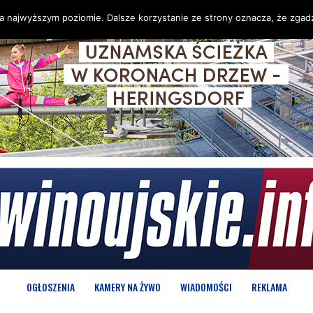
na najwyższym poziomie. Dalsze korzystanie ze strony oznacza, że zgadz
OGŁOSZENIA
KAMERY NA ŻYWO
WIADOMOŚCI
REKLAMA