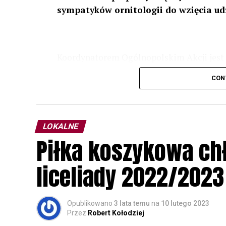
sympatyków ornitologii do wzięcia ud
Koordynatorem Ogólnopolskim Akcji jest 
odbędzie się w dniach
24 i 25 lutego 202
CON
plakacie. W programie m. in. prelekcja o b
przyrodnicze o sowach, nasłuchiwania só
parku.
LOKALNE
Wszystkich uczestników zapraszamy do ud
Piłka koszykowa c
rozpoznawanie głosów sów i wymianę dośw
zapisy.
liceliady 2022/2023
Opublikowano
3 lata temu
na
10 lutego 2023
Przez
Robert Kołodziej