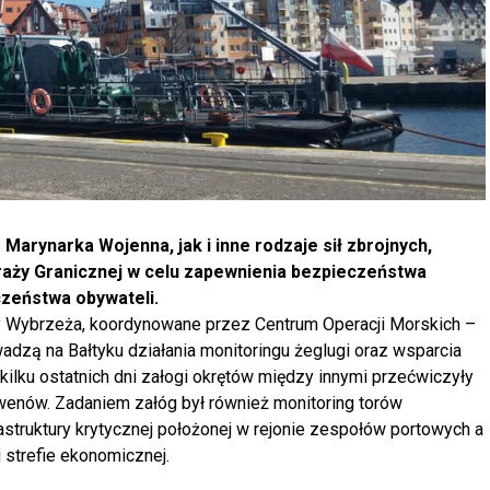
Marynarka Wojenna, jak i inne rodzaje sił zbrojnych,
aży Granicznej w celu zapewnienia bezpieczeństwa
czeństwa obywateli.
rony Wybrzeża, koordynowane przez Centrum Operacji Morskich –
ą na Bałtyku działania monitoringu żeglugi oraz wsparcia
kilku ostatnich dni załogi okrętów między innymi przećwiczyły
enów. Zadaniem załóg był również monitoring torów
astruktury krytycznej położonej w rejonie zespołów portowych a
j strefie ekonomicznej.