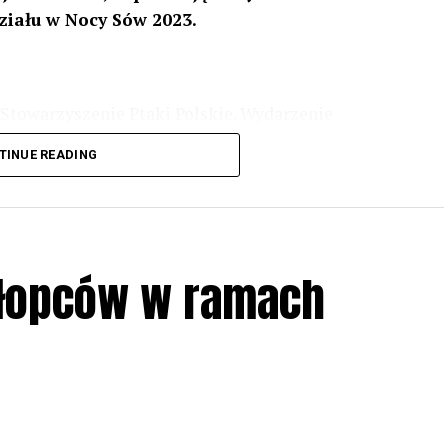
ziału w Nocy Sów 2023.
Stowarzyszenie Ptaki Polskie. Wydarzenie
3 r
. wg harmonogramu przedstawionego na
TINUE READING
iologii i zwyczajach sów, wystawy, quizy
w w terenie – w wybranych punktach terenowych
ziału w Akcji, włączenia się w aktywne
hłopców w ramach
iadczeń przy grillu.
Na wydarzenie obowiązują