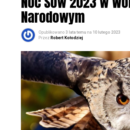
Noc Sów 2023 w Wo
Narodowym
Opublikowano
3 lata temu
na
10 lutego 2023
Przez
Robert Kołodziej