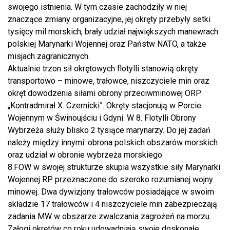
swojego istnienia. W tym czasie zachodziły w niej
znaczące zmiany organizacyjne, jej okręty przebyły setki
tysięcy mil morskich, brały udział największych manewrach
polskiej Marynarki Wojennej oraz Państw NATO, a także
misjach zagranicznych.
Aktualnie trzon sił okrętowych flotylli stanowią okręty
transportowo – minowe, trałowce, niszczyciele min oraz
okręt dowodzenia siłami obrony przeciwminowej ORP
„Kontradmirał X. Czernicki”. Okręty stacjonują w Porcie
Wojennym w Świnoujściu i Gdyni. W 8. Flotylli Obrony
Wybrzeża służy blisko 2 tysiące marynarzy. Do jej zadań
należy między innymi: obrona polskich obszarów morskich
oraz udział w obronie wybrzeża morskiego.
8.FOW w swojej strukturze skupia wszystkie siły Marynarki
Wojennej RP przeznaczone do szeroko rozumianej wojny
minowej. Dwa dywizjony trałowców posiadające w swoim
składzie 17 trałowców i 4 niszczyciele min zabezpieczają
zadania MW w obszarze zwalczania zagrożeń na morzu.
Załogi okrętów co roku udowadniają swoje doskonałe