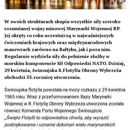
W swoich strukturach skupia wszystkie siły szeroko
rozumianej wojny minowej Marynarki Wojennej RP.
Jej okręty co roku uczestniczą w najważniejszych
ćwiczeniach krajowych oraz międzynarodowych
manewrach zarówno na Bałtyku, jak i poza nim.
Regularnie wydziela siły do pełnienie służby w
morskim komponencie Sił Odpowiedzi NATO. Dzisiaj,
29 kwietnia, świnoujska 8. Flotylla Obrony Wybrzeża
obchodzi 55. rocznicę utworzenia.
Świnoujska flotylla powstała na mocy rozkazu z 29 kwietnia
1965 roku. Wraz z przeformowaniem Bazy Marynarki
Wojennej w 8. Flotyllę Obrony Wybrzeża utworzona została
również Komenda Portu Wojennego Świnoujście.
„Święto Flotylli to odpowiednia chwila, aby wyrazić
podziękowanie i uznanie dokonań wielu marynarskich