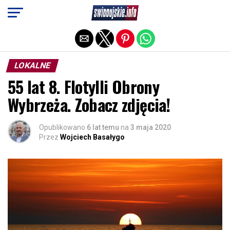
Exit mobile version
LOKALNE
55 lat 8. Flotylli Obrony
Wybrzeża. Zobacz zdjęcia!
Opublikowano
6 lat temu
na
3 maja 2020
Przez
Wojciech Basałygo