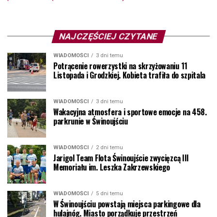
NAJCZĘŚCIEJ CZYTANE
WIADOMOŚCI
3 dni temu
Potrącenie rowerzystki na skrzyżowaniu 11
Listopada i Grodzkiej. Kobieta trafiła do szpitala
WIADOMOŚCI
3 dni temu
Wakacyjna atmosfera i sportowe emocje na 458.
parkrunie w Świnoujściu
WIADOMOŚCI
2 dni temu
Jarigol Team Flota Świnoujście zwycięzcą III
Memoriału im. Leszka Zakrzewskiego
WIADOMOŚCI
5 dni temu
W Świnoujściu powstają miejsca parkingowe dla
hulajnóg. Miasto porządkuje przestrzeń