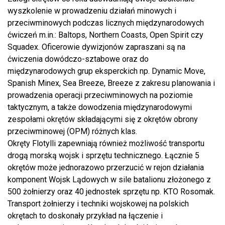
wyszkolenie w prowadzeniu działań minowych i
przeciwminowych podczas licznych międzynarodowych
ćwiczeń m.in.: Baltops, Northern Coasts, Open Spirit czy
Squadex. Oficerowie dywizjonów zapraszani są na
ćwiczenia dowódczo-sztabowe oraz do
międzynarodowych grup eksperckich np. Dynamic Move,
Spanish Minex, Sea Breeze, Breeze z zakresu planowania i
prowadzenia operacji przeciwminowych na poziomie
taktycznym, a także dowodzenia międzynarodowymi
zespołami okrętów składającymi się z okrętów obrony
przeciwminowej (OPM) różnych klas.
Okręty Flotylli zapewniają również możliwość transportu
drogą morską wojsk i sprzętu technicznego. Łącznie 5
okrętów może jednorazowo przerzucić w rejon działania
komponent Wojsk Lądowych w sile batalionu złożonego z
500 żołnierzy oraz 40 jednostek sprzętu np. KTO Rosomak.
Transport żołnierzy i techniki wojskowej na polskich
okrętach to doskonały przykład na łączenie i