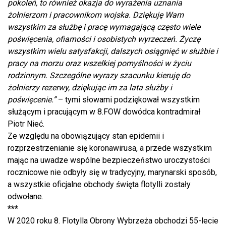
pokoleń, to również okazja do wyrażenia uznania
żołnierzom i pracownikom wojska. Dziękuję Wam
wszystkim za służbę i pracę wymagającą często wiele
poświęcenia, ofiarności i osobistych wyrzeczeń. Życzę
wszystkim wielu satysfakcji, dalszych osiągnięć w służbie i
pracy na morzu oraz wszelkiej pomyślności w życiu
rodzinnym. Szczególne wyrazy szacunku kieruję do
żołnierzy rezerwy, dziękując im za lata służby i
poświęcenie.”
– tymi słowami podziękował wszystkim
służącym i pracującym w 8.FOW dowódca kontradmirał
Piotr Nieć.
Ze względu na obowiązujący stan epidemii i
rozprzestrzenianie się koronawirusa, a przede wszystkim
mając na uwadze wspólne bezpieczeństwo uroczystości
rocznicowe nie odbyły się w tradycyjny, marynarski sposób,
a wszystkie oficjalne obchody święta flotylli zostały
odwołane.
***
W 2020 roku 8. Flotylla Obrony Wybrzeża obchodzi 55-lecie