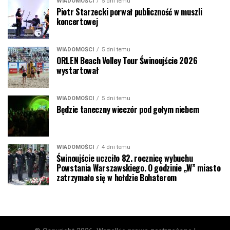
WIADOMOŚCI
5 dni temu
Piotr Starzecki porwał publiczność w muszli
koncertowej
WIADOMOŚCI
5 dni temu
ORLEN Beach Volley Tour Świnoujście 2026
wystartował
WIADOMOŚCI
5 dni temu
Będzie taneczny wieczór pod gołym niebem
WIADOMOŚCI
4 dni temu
Świnoujście uczciło 82. rocznicę wybuchu
Powstania Warszawskiego. O godzinie „W” miasto
zatrzymało się w hołdzie Bohaterom