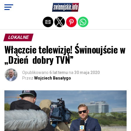
Exit mobile version
LOKALNE
Włączcie telewizję! Świnoujście w
„Dzień dobry TVN”
Opublikowano
6 lat temu
na
30 maja 2020
Przez
Wojciech Basałygo