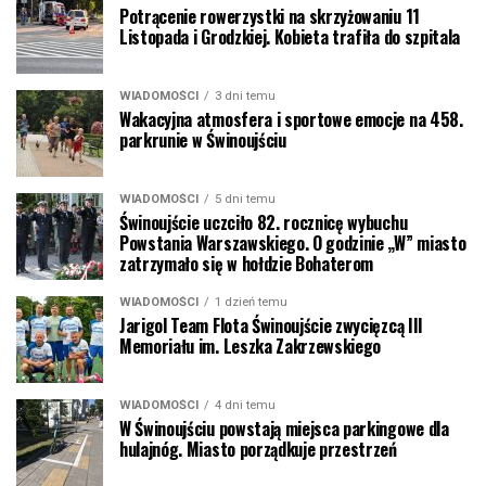
Potrącenie rowerzystki na skrzyżowaniu 11
Listopada i Grodzkiej. Kobieta trafiła do szpitala
WIADOMOŚCI
3 dni temu
Wakacyjna atmosfera i sportowe emocje na 458.
parkrunie w Świnoujściu
WIADOMOŚCI
5 dni temu
Świnoujście uczciło 82. rocznicę wybuchu
Powstania Warszawskiego. O godzinie „W” miasto
zatrzymało się w hołdzie Bohaterom
WIADOMOŚCI
1 dzień temu
Jarigol Team Flota Świnoujście zwycięzcą III
Memoriału im. Leszka Zakrzewskiego
WIADOMOŚCI
4 dni temu
W Świnoujściu powstają miejsca parkingowe dla
hulajnóg. Miasto porządkuje przestrzeń