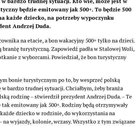
 w bardzo trudnej sytuacji. Kto wie, może jest w
ystyczny będzie emitowany jak 500+. To będzie 500
n na każde dziecko, na potrzeby wypoczynku
dent Andrzej Duda.
cownika na etacie, a bon wakacyjny 500+ tylko na dzieci.
ą branżę turystyczną. Zapowiedź padła w Stalowej Woli,
tkanie z wyborcami. Powiedział, że bon turystyczny
nym bonie turystycznym po to, by wesprzeć polską
ę w bardzo trudnej sytuacji. Chciałbym, żeby branża
lską rodzinę – stwierdził prezydent Andrzej Duda. – Te
ie tak emitowany jak 500+. Rodziny będą otrzymywały
a każde dziecko w rodzinie, do wykorzystania na
 na wyjazdy, kolonie, wczasy. Wszystko z tym związane