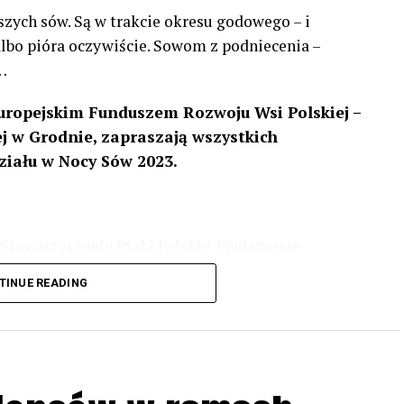
szych sów. Są w trakcie okresu godowego – i
 albo pióra oczywiście. Sowom z podniecenia –
…
uropejskim Funduszem Rozwoju Wsi Polskiej –
 w Grodnie, zapraszają wszystkich
ziału w Nocy Sów 2023.
Stowarzyszenie Ptaki Polskie. Wydarzenie
3 r
. wg harmonogramu przedstawionego na
TINUE READING
iologii i zwyczajach sów, wystawy, quizy
w w terenie – w wybranych punktach terenowych
ziału w Akcji, włączenia się w aktywne