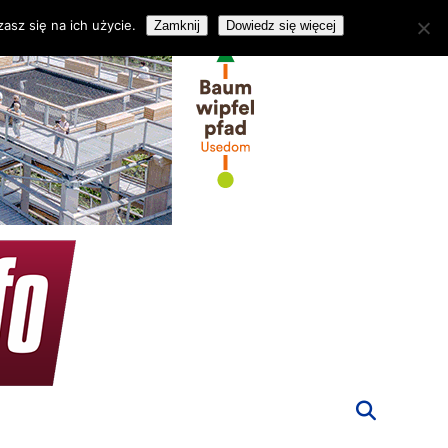
asz się na ich użycie.
Zamknij
Dowiedz się więcej