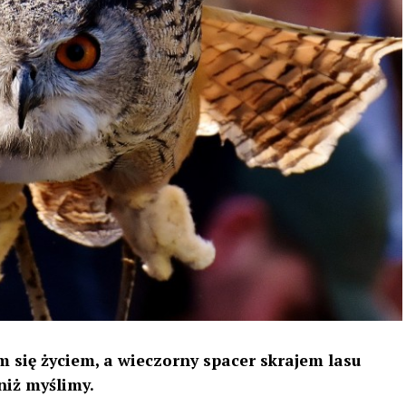
 się życiem, a wieczorny spacer skrajem lasu
niż myślimy.