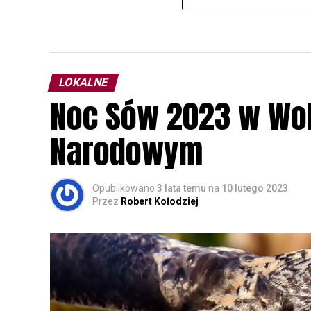
LOKALNE
Noc Sów 2023 w Wo
Narodowym
Opublikowano
3 lata temu
na
10 lutego 2023
Przez
Robert Kołodziej