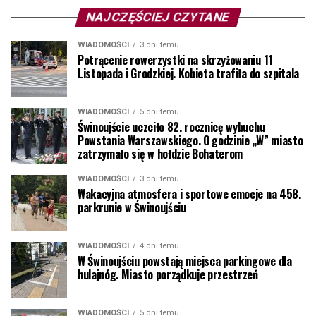
NAJCZĘŚCIEJ CZYTANE
WIADOMOŚCI
3 dni temu
Potrącenie rowerzystki na skrzyżowaniu 11
Listopada i Grodzkiej. Kobieta trafiła do szpitala
WIADOMOŚCI
5 dni temu
Świnoujście uczciło 82. rocznicę wybuchu
Powstania Warszawskiego. O godzinie „W” miasto
zatrzymało się w hołdzie Bohaterom
WIADOMOŚCI
3 dni temu
Wakacyjna atmosfera i sportowe emocje na 458.
parkrunie w Świnoujściu
WIADOMOŚCI
4 dni temu
W Świnoujściu powstają miejsca parkingowe dla
hulajnóg. Miasto porządkuje przestrzeń
WIADOMOŚCI
5 dni temu