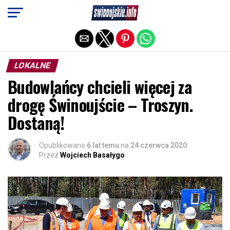
Exit mobile version
LOKALNE
Budowlańcy chcieli więcej za
drogę Świnoujście – Troszyn.
Dostaną!
Opublikowano
6 lat temu
na
24 czerwca 2020
Przez
Wojciech Basałygo