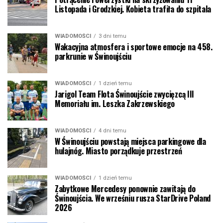
Listopada i Grodzkiej. Kobieta trafiła do szpitala
WIADOMOŚCI
3 dni temu
Wakacyjna atmosfera i sportowe emocje na 458.
parkrunie w Świnoujściu
WIADOMOŚCI
1 dzień temu
Jarigol Team Flota Świnoujście zwycięzcą III
Memoriału im. Leszka Zakrzewskiego
WIADOMOŚCI
4 dni temu
W Świnoujściu powstają miejsca parkingowe dla
hulajnóg. Miasto porządkuje przestrzeń
WIADOMOŚCI
1 dzień temu
Zabytkowe Mercedesy ponownie zawitają do
Świnoujścia. We wrześniu rusza StarDrive Poland
2026