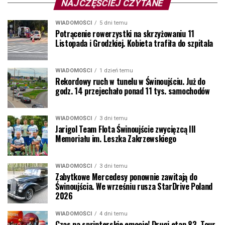
NAJCZĘŚCIEJ CZYTANE
WIADOMOŚCI
5 dni temu
Potrącenie rowerzystki na skrzyżowaniu 11
Listopada i Grodzkiej. Kobieta trafiła do szpitala
WIADOMOŚCI
1 dzień temu
Rekordowy ruch w tunelu w Świnoujściu. Już do
godz. 14 przejechało ponad 11 tys. samochodów
WIADOMOŚCI
3 dni temu
Jarigol Team Flota Świnoujście zwycięzcą III
Memoriału im. Leszka Zakrzewskiego
WIADOMOŚCI
3 dni temu
Zabytkowe Mercedesy ponownie zawitają do
Świnoujścia. We wrześniu rusza StarDrive Poland
2026
WIADOMOŚCI
4 dni temu
Czas na sprinterskie emocje! Drugi etap 83. Tour