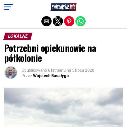
Exit mobile version
LOKALNE
Potrzebni opiekunowie na
półkolonie
Opublikowano
6 lat temu
na
5 lipca 2020
Przez
Wojciech Basałygo