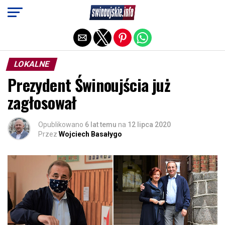
Exit mobile version
LOKALNE
Prezydent Świnoujścia już
zagłosował
Opublikowano
6 lat temu
na
12 lipca 2020
Przez
Wojciech Basałygo