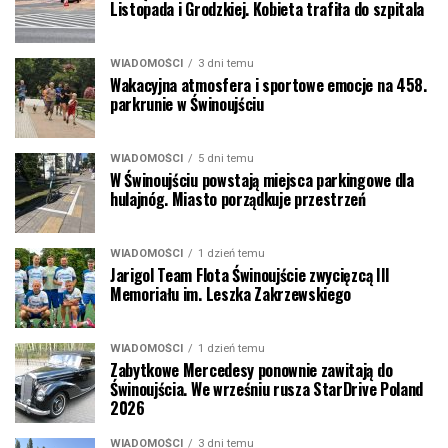
Listopada i Grodzkiej. Kobieta trafiła do szpitala
WIADOMOŚCI
3 dni temu
Wakacyjna atmosfera i sportowe emocje na 458.
parkrunie w Świnoujściu
WIADOMOŚCI
5 dni temu
W Świnoujściu powstają miejsca parkingowe dla
hulajnóg. Miasto porządkuje przestrzeń
WIADOMOŚCI
1 dzień temu
Jarigol Team Flota Świnoujście zwycięzcą III
Memoriału im. Leszka Zakrzewskiego
WIADOMOŚCI
1 dzień temu
Zabytkowe Mercedesy ponownie zawitają do
Świnoujścia. We wrześniu rusza StarDrive Poland
2026
WIADOMOŚCI
3 dni temu