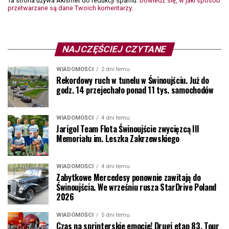
Ta strona używa Akismet do redukcji spamu.
Dowiedz się, w jaki sposób
przetwarzane są dane Twoich komentarzy.
NAJCZĘŚCIEJ CZYTANE
WIADOMOŚCI
2 dni temu
Rekordowy ruch w tunelu w Świnoujściu. Już do
godz. 14 przejechało ponad 11 tys. samochodów
WIADOMOŚCI
4 dni temu
Jarigol Team Flota Świnoujście zwycięzcą III
Memoriału im. Leszka Zakrzewskiego
WIADOMOŚCI
4 dni temu
Zabytkowe Mercedesy ponownie zawitają do
Świnoujścia. We wrześniu rusza StarDrive Poland
2026
WIADOMOŚCI
5 dni temu
Czas na sprinterskie emocje! Drugi etap 83. Tour