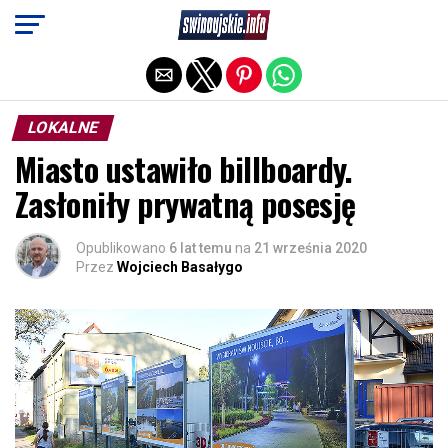
Exit mobile version
LOKALNE
Miasto ustawiło billboardy.
Zasłoniły prywatną posesję
Opublikowano
6 lat temu
na
21 września 2020
Przez
Wojciech Basałygo