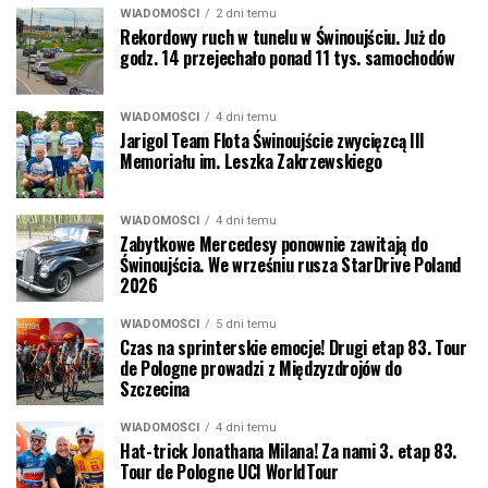
WIADOMOŚCI
2 dni temu
Rekordowy ruch w tunelu w Świnoujściu. Już do
godz. 14 przejechało ponad 11 tys. samochodów
WIADOMOŚCI
4 dni temu
Jarigol Team Flota Świnoujście zwycięzcą III
Memoriału im. Leszka Zakrzewskiego
WIADOMOŚCI
4 dni temu
Zabytkowe Mercedesy ponownie zawitają do
Świnoujścia. We wrześniu rusza StarDrive Poland
2026
WIADOMOŚCI
5 dni temu
Czas na sprinterskie emocje! Drugi etap 83. Tour
de Pologne prowadzi z Międzyzdrojów do
Szczecina
WIADOMOŚCI
4 dni temu
Hat-trick Jonathana Milana! Za nami 3. etap 83.
Tour de Pologne UCI WorldTour