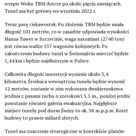
wyspie Wolin TBM dotrze po około pięciu miesiącach.
Tunel ma być gotowy we wrześniu 2022 r.
Teraz parę ciekawostek. Po złożeniu TBM będzie miała
długość 101 metrów, co w zasadzie odpowiada wysokości
Hansa Tower w Szczecinie, waga natomiast (2740 ton)
jest równa wadze 137 wagonów kolejowych. Po
zakończeniu budowy tunel w Świnoujściu mierzyć będzie
1,44 km i będzie najdłuższym w Polsce.
Całkowita długość inwestycji wyniesie około 3,4
kilometra. Średnica wewnętrzna tunelu będzie wynosić
12 metrów, zostanie w nim wykonana dwukierunkowa
jezdnia z pasami ruchu o szerokości 3,5 m., poniżej jezdni
powstanie również galeria ewakuacyjna. Najgłębsze
miejsce tunelu pod dnem Świny to ok. 38 m.p.p.m. Koszt
budowy to prawie miliard złotych.
Tunel ma znaczenie strategiczne w kontekście planów