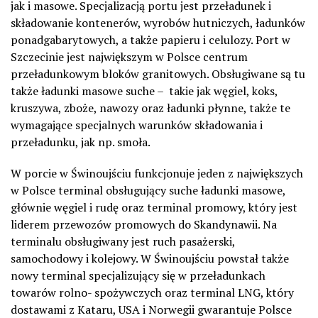
jak i masowe. Specjalizacją portu jest przeładunek i
składowanie kontenerów, wyrobów hutniczych, ładunków
ponadgabarytowych, a także papieru i celulozy. Port w
Szczecinie jest największym w Polsce centrum
przeładunkowym bloków granitowych. Obsługiwane są tu
także ładunki masowe suche – takie jak węgiel, koks,
kruszywa, zboże, nawozy oraz ładunki płynne, także te
wymagające specjalnych warunków składowania i
przeładunku, jak np. smoła.
W porcie w Świnoujściu funkcjonuje jeden z największych
w Polsce terminal obsługujący suche ładunki masowe,
głównie węgiel i rudę oraz terminal promowy, który jest
liderem przewozów promowych do Skandynawii. Na
terminalu obsługiwany jest ruch pasażerski,
samochodowy i kolejowy. W Świnoujściu powstał także
nowy terminal specjalizujący się w przeładunkach
towarów rolno- spożywczych oraz terminal LNG, który
dostawami z Kataru, USA i Norwegii gwarantuje Polsce