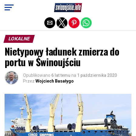
Exit mobile version
LOKALNE
Nietypowy ładunek zmierza do
portu w Świnoujściu
Opublikowano
6 lat temu
na
1 października 2020
Przez
Wojciech Basałygo