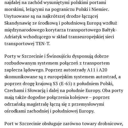
najdalej na zachód wysuniętymi polskimi portami
morskimi, leżącymi na pograniczu Polski i Niemiec.
Usytuowane są na najkrótszej drodze łączącej
Skandynawię ze środkową i południową Europą wzdłuż
międzynarodowego korytarza transportowego Bałtyk-
Adriatyk wchodzącego w skład transeuropejskiej sieci
transportowej TEN-T.
Porty w Szczecinie i Świnoujściu dysponują dobrze
rozbudowanym systemem połączeń z transportem
zaplecza lądowego. Poprzez autostrady A11 i A20
skomunikowane są z europejskim systemem autostrad, a
poprzez drogę krajową S3 (E-65) z południem Polski,
Czechami i Słowacją i dalej na południe Europy. Oba porty
mają także dogodne połączenia kolejowe – poprzez
odrzańską magistralę łączą się z przemysłowymi
ośrodkami zachodniej i południowej Europy.
Port w Szczecinie obsługuje zarówno towary drobnicowe,