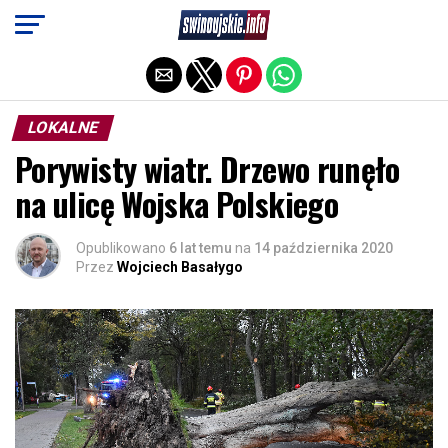
Exit mobile version
LOKALNE
Porywisty wiatr. Drzewo runęło
na ulicę Wojska Polskiego
Opublikowano
6 lat temu
na
14 października 2020
Przez
Wojciech Basałygo