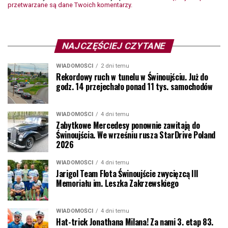
przetwarzane są dane Twoich komentarzy.
NAJCZĘŚCIEJ CZYTANE
WIADOMOŚCI
2 dni temu
Rekordowy ruch w tunelu w Świnoujściu. Już do
godz. 14 przejechało ponad 11 tys. samochodów
WIADOMOŚCI
4 dni temu
Zabytkowe Mercedesy ponownie zawitają do
Świnoujścia. We wrześniu rusza StarDrive Poland
2026
WIADOMOŚCI
4 dni temu
Jarigol Team Flota Świnoujście zwycięzcą III
Memoriału im. Leszka Zakrzewskiego
WIADOMOŚCI
4 dni temu
Hat-trick Jonathana Milana! Za nami 3. etap 83.