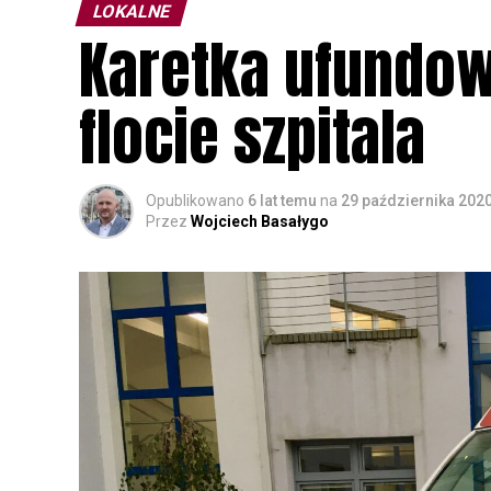
LOKALNE
Karetka ufundow
flocie szpitala
Opublikowano
6 lat temu
na
29 października 202
Przez
Wojciech Basałygo