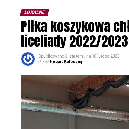
parku.
LOKALNE
Wszystkich uczestników zapraszamy do ud
Piłka koszykowa c
rozpoznawanie głosów sów i wymianę dośw
zapisy.
liceliady 2022/2023
Opublikowano
3 lata temu
na
10 lutego 2023
Przez
Robert Kołodziej