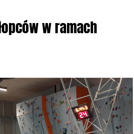
ziału w Akcji, włączenia się w aktywne
hłopców w ramach
iadczeń przy grillu.
Na wydarzenie obowiązują