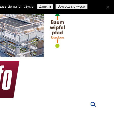
asz się na ich użycie.
Zamknij
Dowiedz się więcej