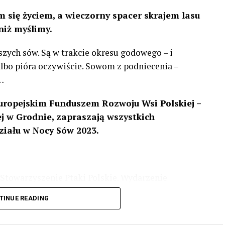
 się życiem, a wieczorny spacer skrajem lasu
niż myślimy.
szych sów. Są w trakcie okresu godowego – i
 albo pióra oczywiście. Sowom z podniecenia –
…
uropejskim Funduszem Rozwoju Wsi Polskiej –
 w Grodnie, zapraszają wszystkich
ziału w Nocy Sów 2023.
Stowarzyszenie Ptaki Polskie. Wydarzenie
3 r
. wg harmonogramu przedstawionego na
TINUE READING
iologii i zwyczajach sów, wystawy, quizy
w w terenie – w wybranych punktach terenowych