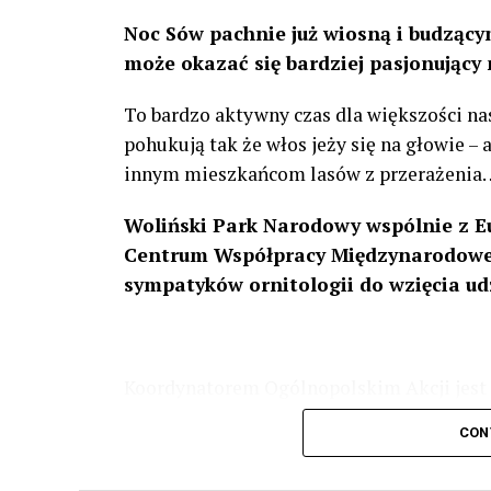
Noc Sów pachnie już wiosną i budzącym
może okazać się bardziej pasjonujący 
To bardzo aktywny czas dla większości na
pohukują tak że włos jeży się na głowie –
innym mieszkańcom lasów z przerażenia
Woliński Park Narodowy wspólnie z E
Centrum Współpracy Międzynarodowej
sympatyków ornitologii do wzięcia ud
Koordynatorem Ogólnopolskim Akcji jest 
odbędzie się w dniach
24 i 25 lutego 202
CON
plakacie. W programie m. in. prelekcja o b
przyrodnicze o sowach, nasłuchiwania só