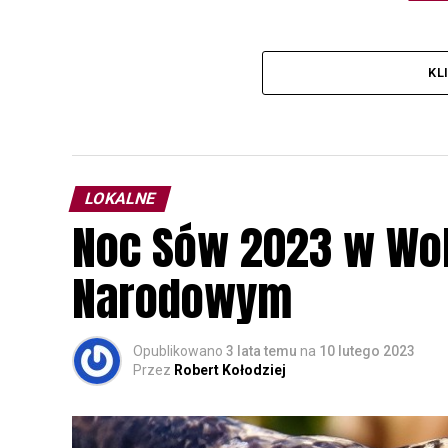
KL
LOKALNE
Noc Sów 2023 w Wo
Narodowym
Opublikowano
3 lata temu
na
10 lutego 2023
Przez
Robert Kołodziej