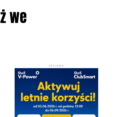
uż we
REKLAMA