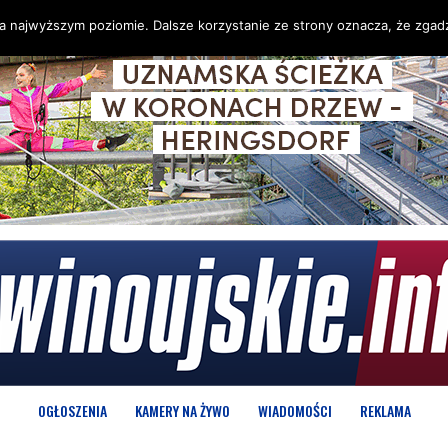
na najwyższym poziomie. Dalsze korzystanie ze strony oznacza, że zgadz
OGŁOSZENIA
KAMERY NA ŻYWO
WIADOMOŚCI
REKLAMA