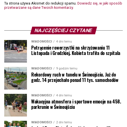
Ta strona używa Akismet do redukcji spamu.
Dowiedz się, w jaki sposób
przetwarzane są dane Twoich komentarzy.
NAJCZĘŚCIEJ CZYTANE
WIADOMOŚCI
4 dni temu
Potrącenie rowerzystki na skrzyżowaniu 11
Listopada i Grodzkiej. Kobieta trafiła do szpitala
WIADOMOŚCI
9 godzin temu
Rekordowy ruch w tunelu w Świnoujściu. Już do
godz. 14 przejechało ponad 11 tys. samochodów
WIADOMOŚCI
4 dni temu
Wakacyjna atmosfera i sportowe emocje na 458.
parkrunie w Świnoujściu
WIADOMOŚCI
2 dni temu