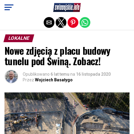
Exit mobile version
LOKALNE
Nowe zdjęcia z placu budowy
tunelu pod Świną. Zobacz!
Opublikowano
6 lat temu
na
16 listopada 2020
Przez
Wojciech Basałygo