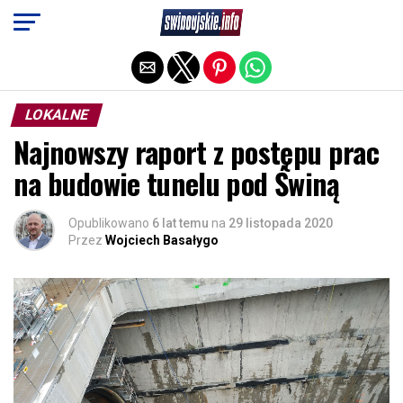
Exit mobile version
LOKALNE
Najnowszy raport z postępu prac
na budowie tunelu pod Świną
Opublikowano
6 lat temu
na
29 listopada 2020
Przez
Wojciech Basałygo