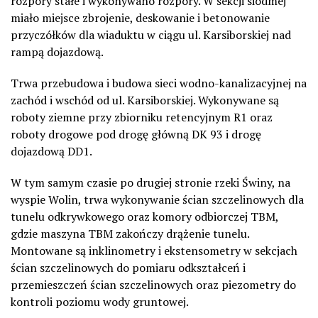
rozpory stałe i wykonywano rozpory. W sekcji siódmej
miało miejsce zbrojenie, deskowanie i betonowanie
przyczółków dla wiaduktu w ciągu ul. Karsiborskiej nad
rampą dojazdową.
Trwa przebudowa i budowa sieci wodno-kanalizacyjnej na
zachód i wschód od ul. Karsiborskiej. Wykonywane są
roboty ziemne przy zbiorniku retencyjnym R1 oraz
roboty drogowe pod drogę główną DK 93 i drogę
dojazdową DD1.
W tym samym czasie po drugiej stronie rzeki Świny, na
wyspie Wolin, trwa wykonywanie ścian szczelinowych dla
tunelu odkrywkowego oraz komory odbiorczej TBM,
gdzie maszyna TBM zakończy drążenie tunelu.
Montowane są inklinometry i ekstensometry w sekcjach
ścian szczelinowych do pomiaru odkształceń i
przemieszczeń ścian szczelinowych oraz piezometry do
kontroli poziomu wody gruntowej.