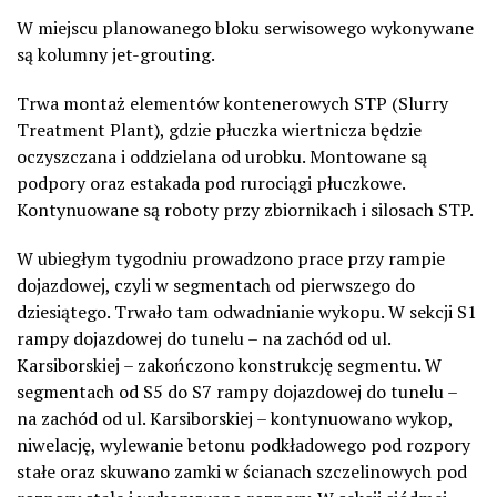
W miejscu planowanego bloku serwisowego wykonywane
są kolumny jet-grouting.
Trwa montaż elementów kontenerowych STP (Slurry
Treatment Plant), gdzie płuczka wiertnicza będzie
oczyszczana i oddzielana od urobku. Montowane są
podpory oraz estakada pod rurociągi płuczkowe.
Kontynuowane są roboty przy zbiornikach i silosach STP.
W ubiegłym tygodniu prowadzono prace przy rampie
dojazdowej, czyli w segmentach od pierwszego do
dziesiątego. Trwało tam odwadnianie wykopu. W sekcji S1
rampy dojazdowej do tunelu – na zachód od ul.
Karsiborskiej – zakończono konstrukcję segmentu. W
segmentach od S5 do S7 rampy dojazdowej do tunelu –
na zachód od ul. Karsiborskiej – kontynuowano wykop,
niwelację, wylewanie betonu podkładowego pod rozpory
stałe oraz skuwano zamki w ścianach szczelinowych pod